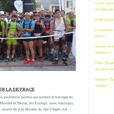
Courir sous
et l’utilisa
Profil psych
La nutrition
place !
Gravel runn
tendance !
Polar Stree
qui veut ca
Western St
chaleur ?
UR LA SKYRACE
les premières pentes qui suivent le barrage du
Mondot et Beziat, les Esclops, avec Iratzoquy,
récent 4è à la Montée du Nid d’Aigle, est