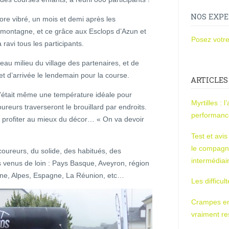
NOS EXPE
re vibré, un mois et demi après les
montagne, et ce grâce aux Esclops d’Azun et
Posez votre
ravi tous les participants.
eau milieu du village des partenaires, et de
t et d’arrivée le lendemain pour la course.
ARTICLES
t c’était même une température idéale pour
Myrtilles : 
coureurs traverseront le brouillard par endroits.
performan
u profiter au mieux du décor… « On va devoir
Test et avi
le compagn
 coureurs, du solide, des habitués, des
intermédiai
 venus de loin : Pays Basque, Aveyron, région
gne, Alpes, Espagne, La Réunion, etc…
Les difficul
Crampes en u
vraiment r