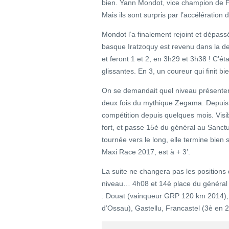
bien. Yann Mondot, vice champion de 
Mais ils sont surpris par l’accélération
Mondot l’a finalement rejoint et dépas
basque Iratzoquy est revenu dans la des
et feront 1 et 2, en 3h29 et 3h38 ! C’éta
glissantes. En 3, un coureur qui finit 
On se demandait quel niveau présenter
deux fois du mythique Zegama. Depuis,
compétition depuis quelques mois. Visibl
fort, et passe 15è du général au Sanctu
tournée vers le long, elle termine bien
Maxi Race 2017, est à + 3′.
La suite ne changera pas les positions 
niveau… 4h08 et 14è place du général p
: Douat (vainqueur GRP 120 km 2014),
d’Ossau), Gastellu, Francastel (3è en 2