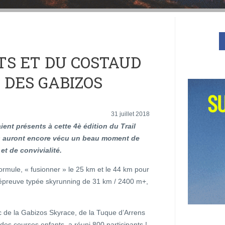
TS ET DU COSTAUD
N DES GABIZOS
31 juillet 2018
ient présents à cette 4è édition du Trail
 auront encore vécu un beau moment de
et de convivialité.
ormule, « fusionner » le 25 km et le 44 km pour
 épreuve typée skyrunning de 31 km / 2400 m+,
 de la Gabizos Skyrace, de la Tuque d’Arrens
es courses enfants, a réuni 800 participants !