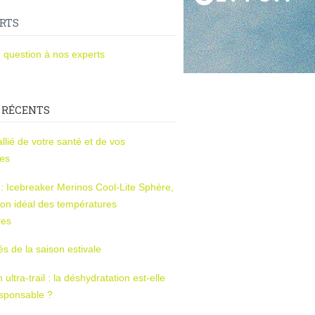
RTS
 question à nos experts
 RÉCENTS
l’allié de votre santé et de vos
ces
s : Icebreaker Merinos Cool-Lite Sphère,
on idéal des températures
res
tés de la saison estivale
ltra-trail : la déshydratation est-elle
esponsable ?