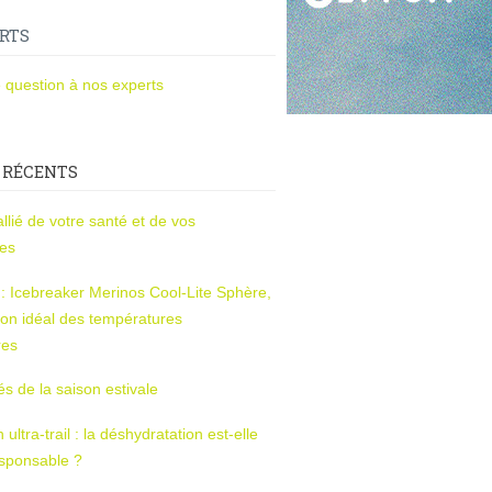
RTS
 question à nos experts
 RÉCENTS
l’allié de votre santé et de vos
ces
s : Icebreaker Merinos Cool-Lite Sphère,
on idéal des températures
res
tés de la saison estivale
ltra-trail : la déshydratation est-elle
esponsable ?