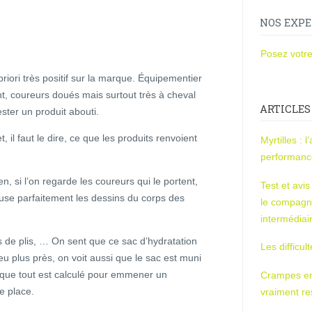
NOS EXPE
Posez votre
riori très positif sur la marque. Équipementier
, coureurs doués mais surtout très à cheval
ARTICLES
tester un produit abouti.
, il faut le dire, ce que les produits renvoient
Myrtilles : 
performan
en, si l’on regarde les coureurs qui le portent,
Test et avi
pouse parfaitement les dessins du corps des
le compagn
intermédiai
de plis, … On sent que ce sac d’hydratation
Les difficul
peu plus près, on voit aussi que le sac est muni
que tout est calculé pour emmener un
Crampes en u
 place.
vraiment r