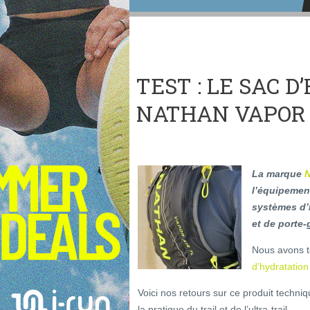
TEST : LE SAC 
NATHAN VAPOR 
La marque
l’équipement
systèmes d’
et de porte-
Nous avons t
d’hydratation
Voici nos retours sur ce produit techni
la pratique du trail et de l’ultra-trail