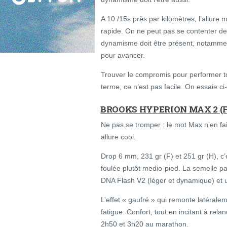
A 10 /15s près par kilomètres, l’allure
rapide. On ne peut pas se contenter de m
dynamisme doit être présent, notamment
pour avancer.
Trouver le compromis pour performer tout
terme, ce n’est pas facile. On essaie c
BROOKS HYPERION MAX 2 (
Ne pas se tromper : le mot Max n’en fa
allure cool.
Drop 6 mm, 231 gr (F) et 251 gr (H), c’
foulée plutôt medio-pied. La semelle paraî
DNA Flash V2 (léger et dynamique) et 
L’effet « gaufré » qui remonte latéral
fatigue. Confort, tout en incitant à rela
2h50 et 3h20 au marathon.