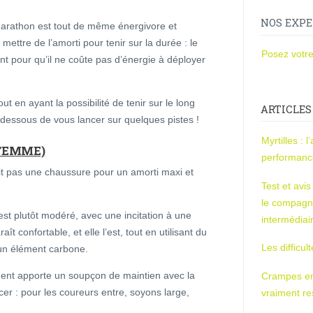
NOS EXPE
 marathon est tout de même énergivore et
ettre de l’amorti pour tenir sur la durée : le
Posez votre
 pour qu’il ne coûte pas d’énergie à déployer
 en ayant la possibilité de tenir sur le long
ARTICLES
i-dessous de vous lancer sur quelques pistes !
Myrtilles : 
FEMME)
performan
it pas une chaussure pour un amorti maxi et
Test et avi
le compagn
est plutôt modéré, avec une incitation à une
intermédiai
t confortable, et elle l’est, tout en utilisant du
Les difficul
un élément carbone.
ement apporte un soupçon de maintien avec la
Crampes en u
ncer : pour les coureurs entre, soyons large,
vraiment r