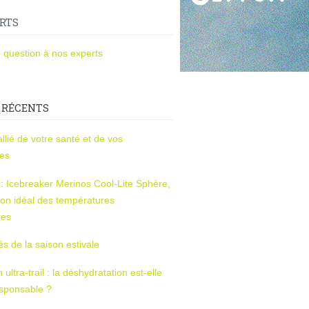
RTS
 question à nos experts
 RÉCENTS
l’allié de votre santé et de vos
ces
s : Icebreaker Merinos Cool-Lite Sphère,
on idéal des températures
res
tés de la saison estivale
ltra-trail : la déshydratation est-elle
esponsable ?