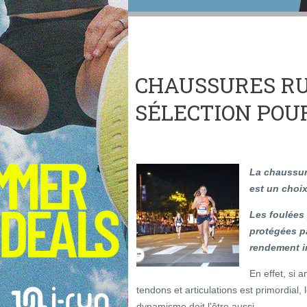
CHAUSSURES RU
SÉLECTION POU
La chaussur
est un choix
Les foulées 
protégées p
rendement i
En effet, si 
tendons et articulations est primordial, l
dynamisme doit l’être aussi.