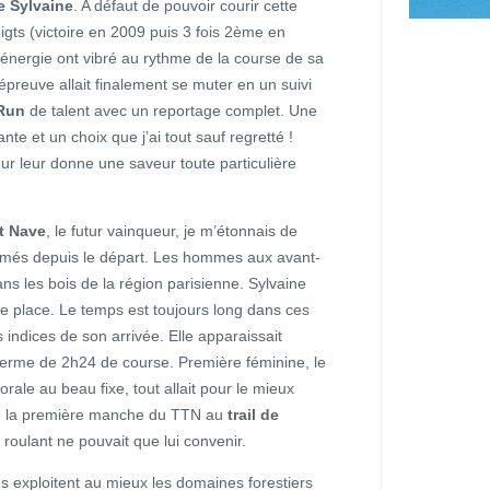
 Sylvaine
. A défaut de pouvoir courir cette
igts (victoire en 2009 puis 3 fois 2ème en
énergie ont vibré au rythme de la course de sa
preuve allait finalement se muter en un suivi
-Run
de talent avec un reportage complet. Une
te et un choix que j’ai tout sauf regretté !
rieur leur donne une saveur toute particulière
t Nave
, le futur vainqueur, je m’étonnais de
formés depuis le départ. Les hommes aux avant-
ns les bois de la région parisienne. Sylvaine
ème place. Le temps est toujours long dans ces
s indices de son arrivée. Elle apparaissait
 terme de 2h24 de course. Première féminine, le
rale au beau fixe, tout allait pour le mieux
de la première manche du TTN au
trail de
 roulant ne pouvait que lui convenir.
s exploitent au mieux les domaines forestiers