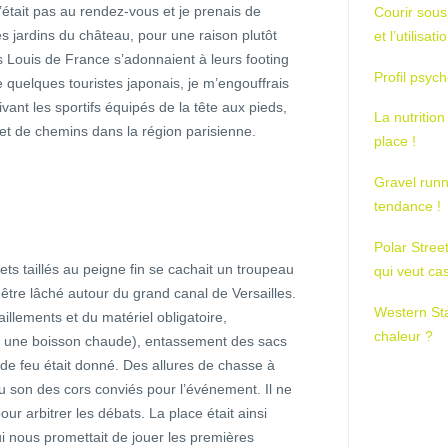
’était pas au rendez-vous et je prenais de
Courir sous
 jardins du château, pour une raison plutôt
et l’utilisa
os Louis de France s’adonnaient à leurs footing
Profil psych
e quelques touristes japonais, je m’engouffrais
vant les sportifs équipés de la tête aux pieds,
La nutrition
 et de chemins dans la région parisienne.
place !
Gravel runn
tendance !
Polar Stree
ets taillés au peigne fin se cachait un troupeau
qui veut ca
à être lâché autour du grand canal de Versailles.
Western St
aillements et du matériel obligatoire,
chaleur ?
 une boisson chaude), entassement des sacs
 de feu était donné. Des allures de chasse à
u son des cors conviés pour l’événement. Il ne
r arbitrer les débats. La place était ainsi
ui nous promettait de jouer les premières