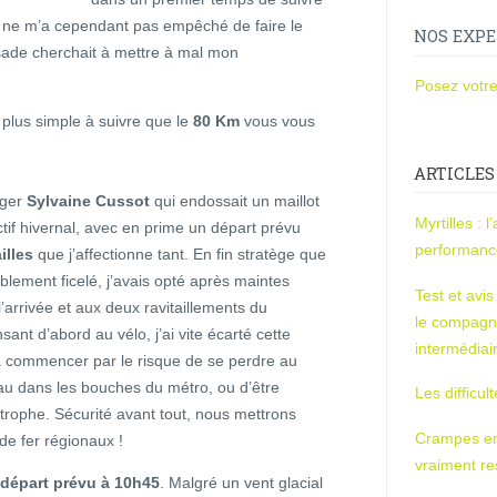
t ne m’a cependant pas empêché de faire le
NOS EXPE
ade cherchait à mettre à mal mon
Posez votre
, plus simple à suivre que le
80 Km
vous vous
ARTICLES
ger
Sylvaine Cussot
qui endossait un maillot
Myrtilles : 
ctif hivernal, avec en prime un départ prévu
performan
illes
que j’affectionne tant. En fin stratège que
blement ficelé, j’avais opté après maintes
Test et avi
’arrivée et aux deux ravitaillements du
le compagn
nt d’abord au vélo, j’ai vite écarté cette
intermédiai
à commencer par le risque de se perdre au
deau dans les bouches du métro, ou d’être
Les difficul
rophe. Sécurité avant tout, nous mettrons
Crampes en u
de fer régionaux !
vraiment r
n départ prévu à 10h45
. Malgré un vent glacial