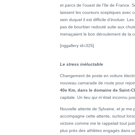
et parcs de l’ouest de l’île de France. 
laissent les coureurs sceptiques avec
sein duquel il est difficile d’évoluer. Le
pas de bourbier redouté suite aux chut
menaçaient le bon déroulement de la c
[nggallery id=325]
Le stress inéluctable
Changement de poste en voiture électri
nouveau camarade de route pour rejoind
40e Km, dans le domaine de Saint-C
capitale. Un lieu qui m’était inconnu jus
Nouvelle attente de Sylvaine, et je me p
accompagne cette attente, surtout lorsqu
victoire comme me le rappelait tout jus
plus près des athlètes engagés dans u