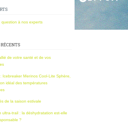
RTS
 question à nos experts
 RÉCENTS
l’allié de votre santé et de vos
ces
s : Icebreaker Merinos Cool-Lite Sphère,
on idéal des températures
res
tés de la saison estivale
ltra-trail : la déshydratation est-elle
esponsable ?