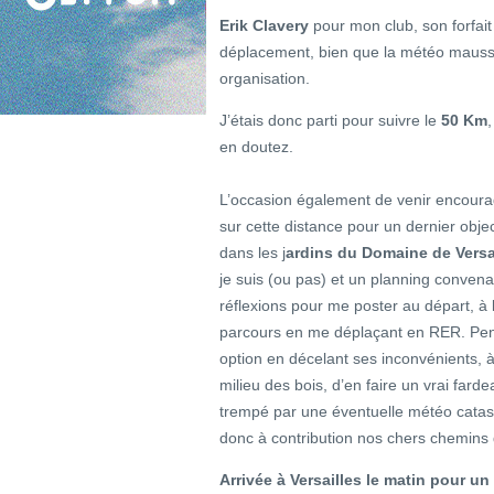
Erik Clavery
pour mon club, son forfai
déplacement, bien que la météo mauss
organisation.
J’étais donc parti pour suivre le
50 Km
en doutez.
L’occasion également de venir encoura
sur cette distance pour un dernier obje
dans les j
ardins du Domaine de Versa
je suis (ou pas) et un planning convena
réflexions pour me poster au départ, à l
parcours en me déplaçant en RER. Pensa
option en décelant ses inconvénients, 
milieu des bois, d’en faire un vrai far
trempé par une éventuelle météo catast
donc à contribution nos chers chemins 
Arrivée à Versailles le matin pour u