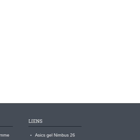
LIENS
ramme
Asics gel Nimbus 26