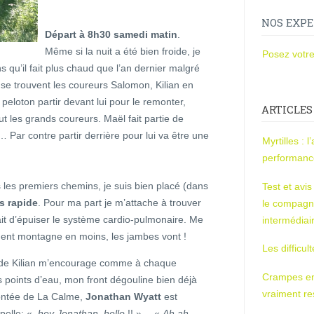
NOS EXPE
Départ à 8h30 samedi matin
.
Même si la nuit a été bien froide, je
Posez votre
 qu’il fait plus chaud que l’an dernier malgré
se trouvent les coureurs Salomon, Kilian en
 peloton partir devant lui pour le remonter,
ARTICLES
out les grands coureurs. Maël fait partie de
Par contre partir derrière pour lui va être une
Myrtilles : 
performan
 les premiers chemins, je suis bien placé (dans
Test et avi
s rapide
. Pour ma part je m’attache à trouver
le compagn
 fait d’épuiser le système cardio-pulmonaire. Me
intermédiai
ment montagne en moins, les jambes vont !
Les difficul
n de Kilian m’encourage comme à chaque
Crampes en u
s points d’eau, mon front dégouline bien déjà
vraiment r
montée de La Calme,
Jonathan Wyatt
est
rpelle: «
hey Jonathan, hello
!! »… «
Ah ah,