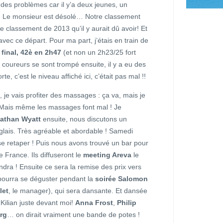
 des problèmes car il y’a deux jeunes, un
… Le monsieur est désolé… Notre classement
re classement de 2013 qu’il y aurait dû avoir! Et
vec ce départ. Pour ma part, j’étais en train de
 final, 42è en 2h47
(et non un 2h23/25 fort
 coureurs se sont trompé ensuite, il y a eu des
te, c’est le niveau affiché ici, c’était pas mal !!
, je vais profiter des massages : ça va, mais je
. Mais même les massages font mal ! Je
athan Wyatt
ensuite, nous discutons un
glais. Très agréable et abordable ! Samedi
se retaper ! Puis nous avons trouvé un bar pour
e France. Ils diffuseront le
meeting Areva
le
endra ! Ensuite ce sera la remise des prix vers
ourra se déguster pendant la
soirée Salomon
let
, le manager), qui sera dansante. Et dansée
 Kilian juste devant moi!
Anna Frost
,
Philip
rg
… on dirait vraiment une bande de potes !