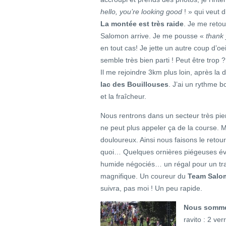
hello, you’re looking good
! » qui veut d
La montée est très raide
. Je me reto
Salomon arrive. Je me pousse «
thank
en tout cas! Je jette un autre coup d’oe
semble très bien parti ! Peut être trop ? 
Il me rejoindre 3km plus loin, après la d
lac des Bouillouses
. J’ai un rythme 
et la fraîcheur.
Nous rentrons dans un secteur très pie
ne peut plus appeler ça de la course. 
douloureux. Ainsi nous faisons le ret
quoi… Quelques ornières piégeuses évi
humide négociés… un régal pour un tra
magnifique. Un coureur du
Team Salo
suivra, pas moi ! Un peu rapide.
Nous sommes
ravito : 2 ve