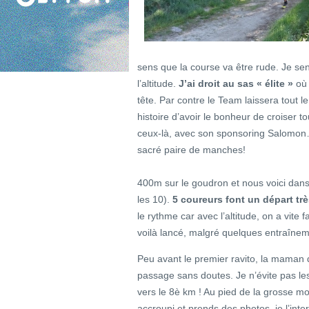
sens que la course va être rude. Je sens
l’altitude.
J’ai droit au sas « élite »
où 
tête. Par contre le Team laissera tout le
histoire d’avoir le bonheur de croiser t
ceux-là, avec son sponsoring Salomon… 
sacré paire de manches!
400m sur le goudron et nous voici dans
les 10).
5 coureurs font un départ trè
le rythme car avec l’altitude, on a vite
voilà lancé, malgré quelques entraîne
Peu avant le premier ravito, la mama
passage sans doutes. Je n’évite pas le
vers le 8è km ! Au pied de la grosse 
accroupi et prends des photos, je l’inte