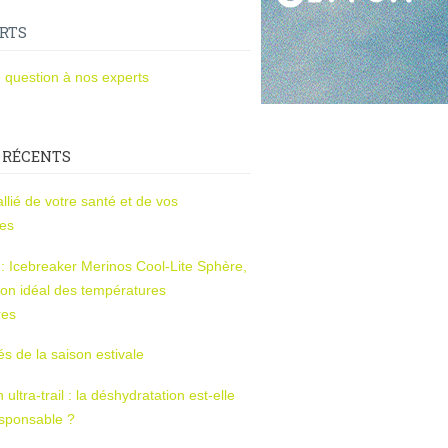
RTS
 question à nos experts
 RÉCENTS
l’allié de votre santé et de vos
ces
s : Icebreaker Merinos Cool-Lite Sphère,
on idéal des températures
res
tés de la saison estivale
ltra-trail : la déshydratation est-elle
esponsable ?