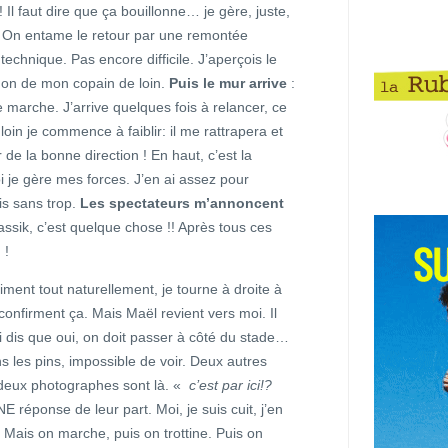
! Il faut dire que ça bouillonne… je gère, juste,
. On entame le retour par une remontée
echnique. Pas encore difficile. J’aperçois le
mon de mon copain de loin.
Puis le mur arrive
:
 marche. J’arrive quelques fois à relancer, ce
oin je commence à faiblir: il me rattrapera et
de la bonne direction ! En haut, c’est la
 je gère mes forces. J’en ai assez pour
is sans trop.
Les spectateurs m’annoncent
lassik, c’est quelque chose !! Après tous ces
 !
aiment tout naturellement, je tourne à droite à
nfirment ça. Mais Maël revient vers moi. Il
ui dis que oui, on doit passer à côté du stade…
 les pins, impossible de voir. Deux autres
 deux photographes sont là. «
c’est par ici!?
réponse de leur part. Moi, je suis cuit, j’en
. Mais on marche, puis on trottine. Puis on