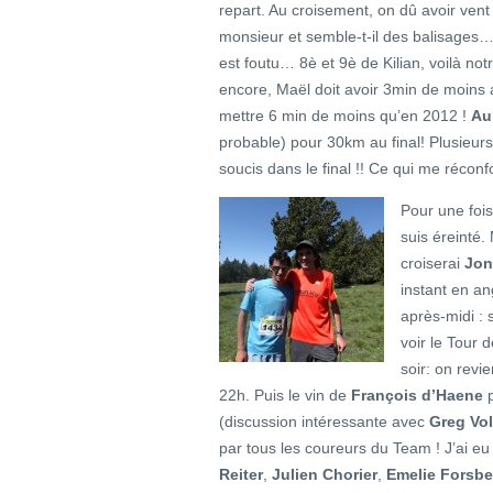
repart. Au croisement, on dû avoir vent
monsieur et semble-t-il des balisages
est foutu… 8è et 9è de Kilian, voilà not
encore, Maël doit avoir 3min de moins a
mettre 6 min de moins qu’en 2012 !
Au
probable) pour 30km au final! Plusieurs
soucis dans le final !! Ce qui me réconfor
Pour une fois
suis éreinté
croiserai
Jon
instant en an
après-midi : 
voir le Tour d
soir: on revi
22h. Puis le vin de
François d’Haene
p
(discussion intéressante avec
Greg Vol
par tous les coureurs du Team ! J’ai eu
Reiter
,
Julien Chorier
,
Emelie Forsbe