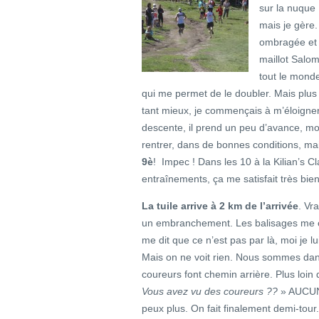
sur la nuque 
mais je gère
ombragée et t
maillot Salo
tout le monde
qui me permet de le doubler. Mais plus l
tant mieux, je commençais à m’éloigner 
descente, il prend un peu d’avance, moi
rentrer, dans de bonnes conditions, ma
9è
! Impec ! Dans les 10 à la Kilian’s C
entraînements, ça me satisfait très bien
La tuile arrive à 2 km de l’arrivée
. Vr
un embranchement. Les balisages me co
me dit que ce n’est pas par là, moi je l
Mais on ne voit rien. Nous sommes dans
coureurs font chemin arrière. Plus loin
Vous avez vu des coureurs ??
» AUCUNE 
peux plus. On fait finalement demi-tour