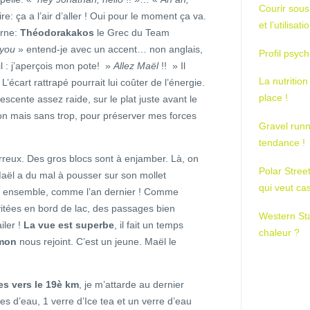
Courir sous
ire: ça a l’air d’aller ! Oui pour le moment ça va.
et l’utilisa
urne:
Théodorakakos
le Grec du Team
 you
» entend-je avec un accent… non anglais,
Profil psych
il : j’aperçois mon pote! »
Allez Maël
!! » Il
La nutrition
L’écart rattrapé pourrait lui coûter de l’énergie.
place !
escente assez raide, sur le plat juste avant le
bon mais sans trop, pour préserver mes forces
Gravel runn
tendance !
rreux. Des gros blocs sont à enjamber. Là, on
Polar Stree
Maël a du mal à pousser sur son mollet
qui veut ca
our ensemble, comme l’an dernier ! Comme
tées en bord de lac, des passages bien
Western St
iler !
La vue est superbe
, il fait un temps
chaleur ?
mon
nous rejoint. C’est un jeune. Maël le
 vers le 19è km
, je m’attarde au dernier
rres d’eau, 1 verre d’Ice tea et un verre d’eau