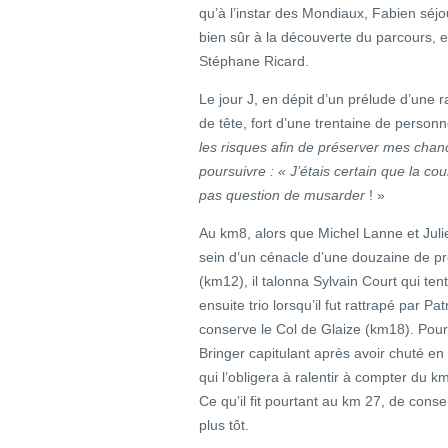
qu’à l’instar des Mondiaux, Fabien séjo
bien sûr à la découverte du parcours, 
Stéphane Ricard.
Le jour J, en dépit d’un prélude d’une r
de tête, fort d’une trentaine de personn
les risques afin de préserver mes chan
poursuivre : « J’étais certain que la cour
pas question de musarder
! »
Au km8, alors que Michel Lanne et Julie
sein d’un cénacle d’une douzaine de p
(km12), il talonna Sylvain Court qui te
ensuite trio lorsqu’il fut rattrapé par P
conserve le Col de Glaize (km18). Pourta
Bringer capitulant après avoir chuté en 
qui l’obligera à ralentir à compter du 
Ce qu’il fit pourtant au km 27, de conse
plus tôt.