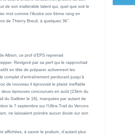
 de son inaltérable talent qui, quel que soit le
nier mot comme l’illustre son 6ème rang en
ns de Thierry Breuil, à quelques 36’’.
de Albion, ce prof d’EPS reprenait
stepper. Revigoré par sa perf qui le rapprochait
ssitôt en tête de préparer activement les
ycle complet d’entraînement perdurant jusqu’à
où de nouveau il éprouvait le plaisir ineffable
t, deux épreuves concourues en août (23km du
il du Galibier le 18), marquées par autant de
tion le 7 septembre sur l’Ultra-Trail du Vercors
am, ne laissaient poindre aucun doute sur son
nt affichées, à savoir le podium, d’autant plus