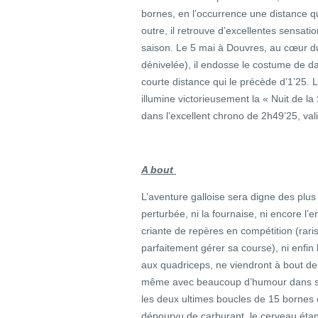
bornes, en l’occurrence une distance qu
outre, il retrouve d’excellentes sensati
saison. Le 5 mai à Douvres, au cœur 
dénivelée), il endosse le costume de d
courte distance qui le précède d’1’25. L
illumine victorieusement la « Nuit de l
dans l’excellent chrono de 2h49’25, val
A bout
L’aventure galloise sera digne des plu
perturbée, ni la fournaise, ni encore l
criante de repères en compétition (rari
parfaitement gérer sa course), ni enfi
aux quadriceps, ne viendront à bout de 
même avec beaucoup d’humour dans son 
les deux ultimes boucles de 15 bornes
dépourvu de carburant, le cerveau étan