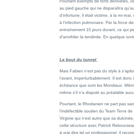
Pourtant exempts de forts dénivelés, ceu
au pied gauche qui ne disparaîtra qu’au
d’infortune, il était victime, à la mi-ma
à l’infection pulmonaire. Par la force de
entraînement 15 jours durant, ce qui pe
d’annihiler la tendinite. En quelque sor
Le bout du tunnel
Mais Fabien n’est pas du style à s’apitoy
l’avant, imperturbablement. Il est donc
échéance que sont les Mondiaux. Même
même s’il n’a disputé au préalable auc
Pourtant, le Rhodanien ne part pas sans
l’indéfectible soutien du Team Terre d
Virginie qui n’est autre que sa dulcinée
cette structure avec Patrick Reboursea
à vrai dire tel un professionnel, il rec