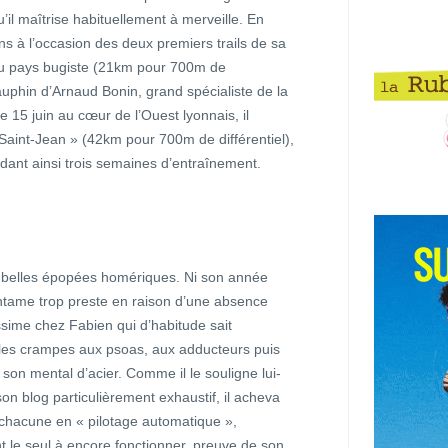
’il maîtrise habituellement à merveille. En
ons à l’occasion des deux premiers trails de sa
du pays bugiste (21km pour 700m de
auphin d’Arnaud Bonin, grand spécialiste de la
e 15 juin au cœur de l’Ouest lyonnais, il
a Saint-Jean » (42km pour 700m de différentiel),
idant ainsi trois semaines d’entraînement.
s belles épopées homériques. Ni son année
’entame trop preste en raison d’une absence
ssime chez Fabien qui d’habitude sait
n les crampes aux psoas, aux adducteurs puis
son mental d’acier. Comme il le souligne lui-
blog particulièrement exhaustif, il acheva
 chacune en « pilotage automatique »,
t le seul à encore fonctionner, preuve de son