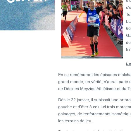
d’
s’
Te
Ll
6è
Ga
de
57
Le
En se remémorant les épisodes malcha
grand monde, en vérité, n’aurait parié 
de Décines Meyzieu Athlétisme et du T
Dès le 22 janvier, il subissait une arthr
gauche et d’ôter à celui-ci trois morc
gainages, de renforcements isométriqu
les terrains de jeu.