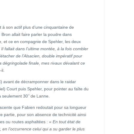
t à son actif plus d’une cinquantaine de
ron allait faire parler la poudre dans
e, et ce en compagnie de Spehler, les deux
Il fallait dans l’ultime montée, à la fois combler
détacher de l’Alsacien, double impératif pour
a dégringolade finale, mes rivaux dévalant ce
il.
8) avant de décramponner dans le raidar
el) Court puis Spehler, pour pointer au faîte du
à seulement 30’’ de Lanne.
descente que Fabien redoutait pour sa longueur
e partie, pour son absence de technicité ainsi
tes ou routes asphaltées : «
En tout état de
, en l’occurrence celui qui a su garder le plus