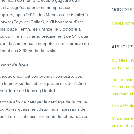
une main de maître la double gageure qu’il
était assignée après son triomphe aux
NOS EXPE
mpliers, opus 2012 : les Mondiaux, le 6 juillet à
anrwst (Pays-de-Galles), qu’il honorera d’une
Posez votre
me place ; enfin, les France, le 6 octobre à
p, où il ne s’inclinera, précisément de 54’’, que
vant le seul Sébastien Spehler sur l’épreuve du
ARTICLES
km et ses 3200m de dénivelée.
Myrtilles : 
 bout du bout
performan
nceux émaillant son premier semestre, pas
Test et avi
un kopeck sur les futures prouesses de l’icône
le compagn
eam Terre de Running Ronhill.
intermédiai
oscopie afin de nettoyer le cartilage de la rotule
Les difficul
eaux. Après quasiment deux mois incessants de
es et de… patience, il renoue début mars avec
Crampes en u
vraiment r