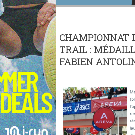
CHAMPIONNAT 
TRAIL : MÉDAIL
FABIEN ANTOLI
Ma
(b
l’
re
ré
la