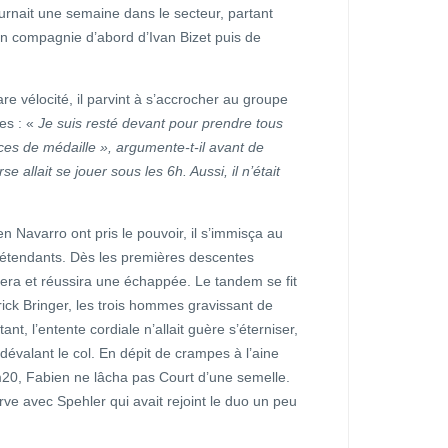
urnait une semaine dans le secteur, partant
en compagnie d’abord d’Ivan Bizet puis de
are vélocité, il parvint à s’accrocher au groupe
es : «
Je suis resté devant pour prendre tous
ces de médaille », argumente-t-il avant de
se allait se jouer sous les 6h. Aussi, il n’était
n Navarro ont pris le pouvoir, il s’immisça au
rétendants. Dès les premières descentes
ntera et réussira une échappée. Le tandem se fit
atrick Bringer, les trois hommes gravissant de
nt, l’entente cordiale n’allait guère s’éterniser,
dévalant le col. En dépit de crampes à l’aine
km20, Fabien ne lâcha pas Court d’une semelle.
rve avec Spehler qui avait rejoint le duo un peu