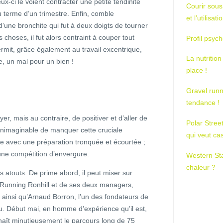
x-ci le voient contracter une petite tendinite
Courir sous
 terme d’un trimestre. Enfin, comble
et l’utilisa
i, d’une bronchite qui fut à deux doigts de tourner
s choses, il fut alors contraint à couper tout
Profil psych
rmit, grâce également au travail excentrique,
La nutrition
te, un mal pour un bien !
place !
Gravel runn
tendance !
er, mais au contraire, de positiver et d’aller de
Polar Stree
 inimaginable de manquer cette cruciale
qui veut ca
 avec une préparation tronquée et écourtée ;
une compétition d’envergure.
Western St
chaleur ?
 atouts. De prime abord, il peut miser sur
e Running Ronhill et de ses deux managers,
, ainsi qu’Arnaud Borron, l’un des fondateurs de
u. Début mai, en homme d’expérience qu’il est,
onnaît minutieusement le parcours long de 75