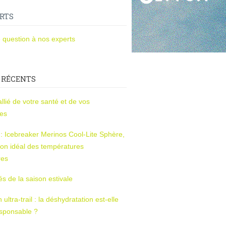
RTS
 question à nos experts
 RÉCENTS
l’allié de votre santé et de vos
ces
s : Icebreaker Merinos Cool-Lite Sphère,
on idéal des températures
res
tés de la saison estivale
ltra-trail : la déshydratation est-elle
esponsable ?