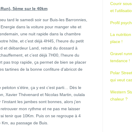
Courir sous
Run), 5ème sur le 40km
et l’utilisa
peu tard le samedi soir sur Buis-les Barronnies,
Profil psych
Energie dans la voiture pour manger vite et
 lendemain, une nuit rapide dans la chambre
La nutrition
tre hôte, et c’est déjà 4H45, l’heure du petit
place !
d et débardeur Land, retrait du dossard à
Gravel runn
chauffement, et c’est déjà 7H00, l’heure du
tendance !
t pas trop rapide, ça permet de bien se placer
les tartines de la bonne confiture d’abricot de
Polar Stree
qui veut ca
eloton s’étire, ça y est c’est parti… Dès le
Western St
n, Xavier Thévenard et Nicolas Martin, oulala
chaleur ?
l’instant les jambes sont bonnes, alors j’en
r retrouver mon rythme et ne pas me laisser
ai tenir que 10Km. Puis on se regroupe à 4
5e Km, au passage de Buis.