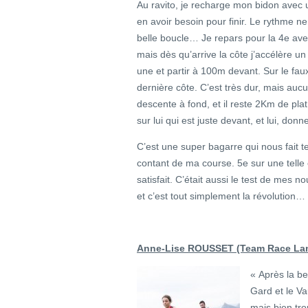
Au ravito, je recharge mon bidon avec u
en avoir besoin pour finir. Le rythme n
belle boucle… Je repars pour la 4e ave
mais dès qu’arrive la côte j’accélère un
une et partir à 100m devant. Sur le faux 
dernière côte. C’est très dur, mais au
descente à fond, et il reste 2Km de pla
sur lui qui est juste devant, et lui, don
C’est une super bagarre qui nous fait 
contant de ma course. 5e sur une telle c
satisfait. C’était aussi le test de mes 
et c’est tout simplement la révolution…
Anne-Lise ROUSSET (Team Race Land
« Après la be
Gard et le Va
mais bien tro