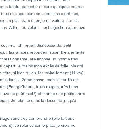
 nous faudra patienter encore quelques heures.
r tous nos sponsors en conditions extrêmes,
s un plat Team énergie en voiture, sur les
uses, Adrien au volant…test digestion approuvé
n courte… 6h, retrait des dossards, petit
début, les jambes répondent super bien, je tente
mpressionnante, elle impose un rythme très
 départ, je crains mon excès de folie. Malgré
 côte, si bien qu’au 1er ravitaillement (11 km),
ntis dans la 2ème bosse, mais le cardio est
um (Energiz’heure, fruits rouges, très bons
rouver le goût miel !) et mange une petite barre
euse. Je relance dans la descente jusqu’à
llage sans trop comprendre (elle fait une
ement). Je relance sur le plat…je crois ne