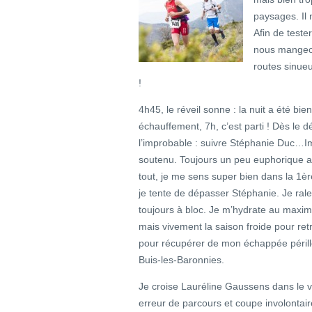
paysages. Il
Afin de teste
nous mangeon
routes sinue
!
4h45, le réveil sonne : la nuit a été bie
échauffement, 7h, c’est parti ! Dès le 
l’improbable : suivre Stéphanie Duc…I
soutenu. Toujours un peu euphorique au
tout, je me sens super bien dans la 1ère
je tente de dépasser Stéphanie. Je rale
toujours à bloc. Je m’hydrate au maxim
mais vivement la saison froide pour ret
pour récupérer de mon échappée périll
Buis-les-Baronnies.
Je croise Lauréline Gaussens dans le vi
erreur de parcours et coupe involontair