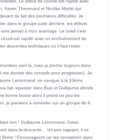
oleillée. Le début de course est rapide avec
n, Xavier Thevenard et Nicolas Martin qui
devant du fait des premières difficultés. Je
ter dans le groupe juste derrière, les débuts
sont jamais à mon avantage. Le soleil s’est
e circuit est rapide avec un enchaînement de
es descentes techniques où il faut rester
n montées sont là, mais je pioche toujours dans
t me donner des conseils pour progresser). Je
llaume Lenormand, on navigue à la 10ème
nous fait repasser dans Buis et Guillaume décide
une bonne bosse alors il prend un peu les
ion, je parviens à remonter sur un groupe de 4.
et bien non ! Guillaume Lenormand, Gwen
ent dans la descente… Un peu rageant, il va
final 9ème ! Encourageant car les sensations dans