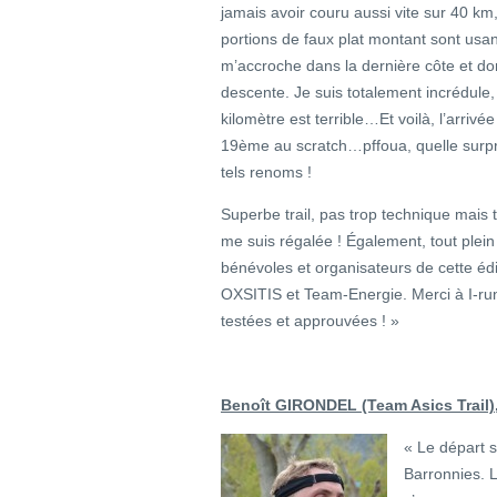
jamais avoir couru aussi vite sur 40 km
portions de faux plat montant sont usant
m’accroche dans la dernière côte et don
descente. Je suis totalement incrédule, 
kilomètre est terrible…Et voilà, l’arriv
19ème au scratch…pffoua, quelle surpris
tels renoms !
Superbe trail, pas trop technique mais t
me suis régalée ! Également, tout plein
bénévoles et organisateurs de cette éd
OXSITIS et Team-Energie. Merci à I-ru
testées et approuvées ! »
Benoît GIRONDEL (Team Asics Trail)
« Le départ s
Barronnies. L