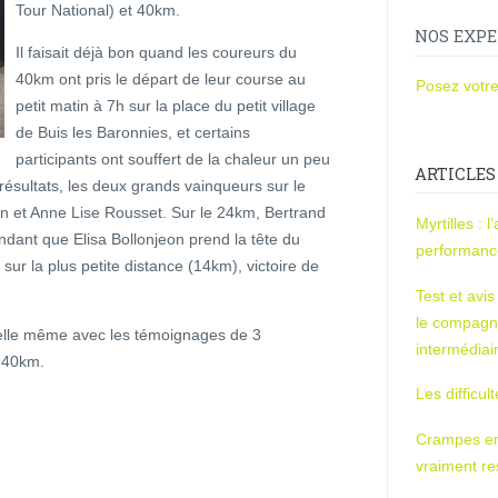
Tour National) et 40km.
NOS EXPE
Il faisait déjà bon quand les coureurs du
40km ont pris le départ de leur course au
Posez votre
petit matin à 7h sur la place du petit village
de Buis les Baronnies, et certains
participants ont souffert de la chaleur un peu
ARTICLES
résultats, les deux grands vainqueurs sur le
on et Anne Lise Rousset. Sur le 24km, Bertrand
Myrtilles : 
dant que Elisa Bollonjeon prend la tête du
performan
sur la plus petite distance (14km), victoire de
Test et avi
le compagn
elle même avec les témoignages de 3
intermédiai
u 40km.
Les difficul
Crampes en u
vraiment r