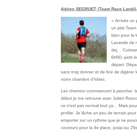
Adrien SEGRUET (Team Race Land/i-
« Arrivés un 
un plat Team 
bien pour le
Lavande de no
dej… Cuissar
6H00, petit é
départ. Dépar
sans trop donner et de finir de digérer 
notre chambre d’hôtes.
Les chemins commencent à pencher, le p
début je me retrouve avec Julien Ranco
ce n’est pas normal tout ça… Mais pour 
profite. Je lâche un peu de terrain pou
emporter sur un rythme que je ne pourr
coureurs pour la 4e place, jusqu’au 2