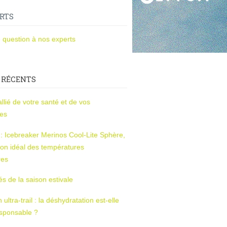
RTS
 question à nos experts
 RÉCENTS
l’allié de votre santé et de vos
ces
s : Icebreaker Merinos Cool-Lite Sphère,
on idéal des températures
res
tés de la saison estivale
ltra-trail : la déshydratation est-elle
esponsable ?