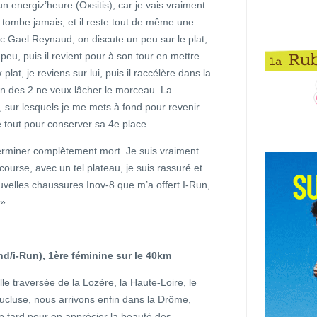
n energiz’heure (Oxsitis), car je vais vraiment
e tombe jamais, et il reste tout de même une
c Gael Reynaud, on discute un peu sur le plat,
 peu, puis il revient pour à son tour en mettre
plat, je reviens sur lui, puis il raccélère dans la
cun des 2 ne veux lâcher le morceau. La
t, sur lesquels je me mets à fond pour revenir
ne tout pour conserver sa 4e place.
terminer complètement mort. Je suis vraiment
ourse, avec un tel plateau, je suis rassuré et
nouvelles chaussures Inov-8 que m’a offert I-Run,
 »
/i-Run), 1ère féminine sur le 40km
lle traversée de la Lozère, la Haute-Loire, le
ucluse, nous arrivons enfin dans la Drôme,
p tard pour en apprécier la beauté des