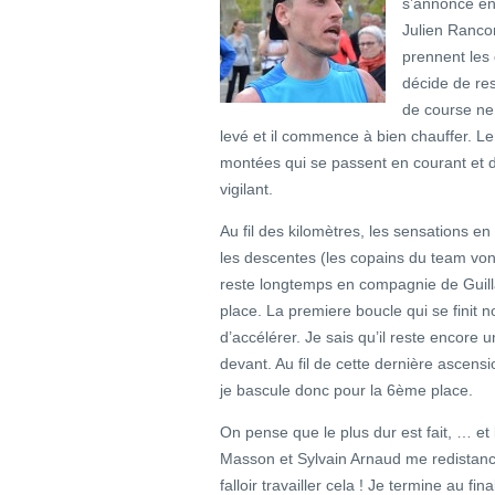
s’annonce ens
Julien Ranco
prennent les 
décide de res
de course ne 
levé et il commence à bien chauffer. L
montées qui se passent en courant et d
vigilant.
Au fil des kilomètres, les sensations e
les descentes (les copains du team von
reste longtemps en compagnie de Gui
place. La premiere boucle qui se finit 
d’accélérer. Je sais qu’il reste encore 
devant. Au fil de cette dernière ascens
je bascule donc pour la 6ème place.
On pense que le plus dur est fait, … 
Masson et Sylvain Arnaud me redistanc
falloir travailler cela ! Je termine au 