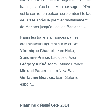
Midi mais la course est longue et il faut se
battre jusqu’au bout. Mon passage préféré
est le sentier en balcon surplombant le lac
de l’Oule après le premier ravitaillement
de Merlans jusqu’au col de Bastanet. »
Parmi les trailers annoncés par les
organisateurs figurent sur le 80 km
Véronique Chastel,
team Hoka,
Sandrine Prisse
, Esclops d’Azun,
Grégory Kiéné
, team Lafuma France,
Mickael Pasero
, team New Balance,
Guillaume Beauxis
, team Salomon
espoir…
Planning détaillé GRP 2014