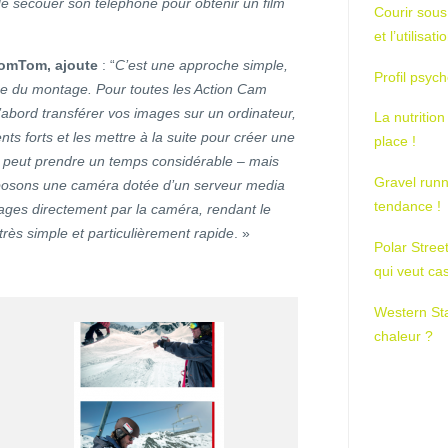
e secouer son téléphone pour obtenir un film
Courir sous
et l’utilisa
TomTom, ajoute
: “
C’est une approche simple,
Profil psych
̀me du montage. Pour toutes les Action Cam
’abord transférer vos images sur un ordinateur,
La nutrition
ts forts et les mettre à la suite pour créer une
place !
 peut prendre un temps considérable – mais
Gravel runn
osons une caméra dotée d’un serveur media
tendance !
mages directement par la caméra, rendant le
rès simple et particulièrement rapide
. »
Polar Stree
qui veut ca
Western St
chaleur ?