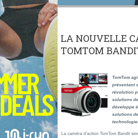
LA NOUVELLE C
TOMTOM BANDI
TomTom agit
présentant 
révolution p
solutions de
développe 
solutions de 
technologie
La caméra d’action TomTom Bandit simpl