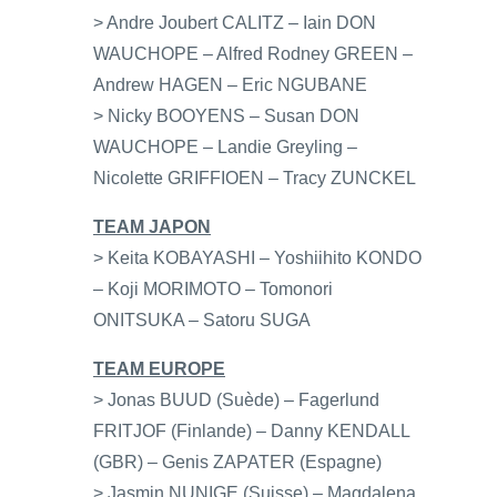
> Andre Joubert CALITZ – Iain DON
WAUCHOPE – Alfred Rodney GREEN –
Andrew HAGEN – Eric NGUBANE
> Nicky BOOYENS – Susan DON
WAUCHOPE – Landie Greyling –
Nicolette GRIFFIOEN – Tracy ZUNCKEL
TEAM JAPON
> Keita KOBAYASHI – Yoshiihito KONDO
– Koji MORIMOTO – Tomonori
ONITSUKA – Satoru SUGA
TEAM EUROPE
> Jonas BUUD (Suède) – Fagerlund
FRITJOF (Finlande) – Danny KENDALL
(GBR) – Genis ZAPATER (Espagne)
> Jasmin NUNIGE (Suisse) – Magdalena