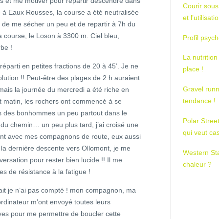
es et me motiver pour repartir descendre dans
Courir sous
e à Eaux Rousses, la course a été neutralisée
et l’utilisa
ps de me sécher un peu et de repartir à 7h du
la course, le Loson à 3300 m. Ciel bleu,
Profil psych
be !
La nutrition
 réparti en petites fractions de 20 à 45’. Je ne
place !
olution !! Peut-être des plages de 2 h auraient
Gravel runn
 mais la journée du mercredi a été riche en
tendance !
tit matin, les rochers ont commencé à se
is des bonhommes un peu partout dans le
Polar Stree
du chemin… un peu plus tard, j’ai croisé une
qui veut ca
utant avec mes compagnons de route, eux aussi
 la dernière descente vers Ollomont, je me
Western St
ersation pour rester bien lucide !! Il me
chaleur ?
tes de résistance à la fatigue !
ait je n’ai pas compté ! mon compagnon, ma
 ordinateur m’ont envoyé toutes leurs
ves pour me permettre de boucler cette