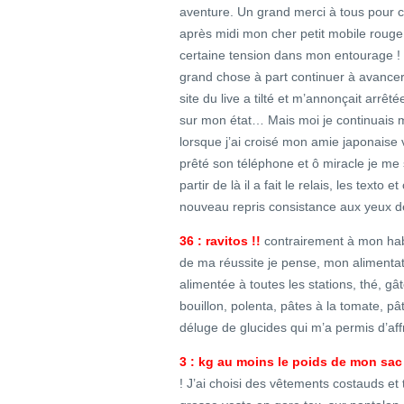
aventure. Un grand merci à tous pour ce
après midi mon cher petit mobile rouge s
certaine tension dans mon entourage ! 
grand chose à part continuer à avancer !
site du live a tilté et m’annonçait arrê
sur mon état… Mais moi je continuais m
lorsque j’ai croisé mon amie japonaise
prêté son téléphone et ô miracle je m
partir de là il a fait le relais, les texto 
nouveau repris consistance aux yeux d
36 : ravitos !!
contrairement à mon habi
de ma réussite je pense, mon alimentati
alimentée à toutes les stations, thé, g
bouillon, polenta, pâtes à la tomate, p
déluge de glucides qui m’a permis d’affro
3 : kg au moins le poids de mon sac
! J’ai choisi des vêtements costauds e