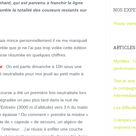
hard, qui est parvenu à franchir la ligne
NOS EXPE
arrête la totalité des coureurs restants sur
Posez votre
 Mais mince personnellement il ne me manquait
ARTICLES
ble que je ne l’ai pas trop volée cette édition
rse résumée en quelques chiffres.
Myrtilles : 
se
: On est partis dimanche à 10h sous une
performan
té neutralisée pour moi jeudi au petit matin à
Test et avi
le compagn
 course a été un première fois neutralisée lors
intermédiai
 dégradée un peu plus tard dans la nuit de
l’Entrelor (3000 m d’altitude) vers 3 h du matin
Les difficul
e épaisse ! Ou comment « prendre la misère »
Crampes en u
sorte de « capsule » de secours, un algéco de
vraiment r
’intérieur… j’ai réussi à enfiler une couche