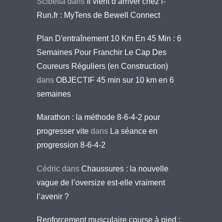
Scibetta
dans
Il vient d’arriver chez i-
Run.fr : MyTens de Bewell Connect
Plan D'entraînement 10 Km En 45 Min : 6
Semaines Pour Franchir Le Cap Des
Coureurs Réguliers (en Construction)
dans
OBJECTIF 45 min sur 10 km en 6
semaines
Marathon : la méthode 8-6-4-2 pour
progresser vite
dans
La séance en
progression 8-6-4-2
Cédric
dans
Chaussures : la nouvelle
vague de l’oversize est-elle vraiment
l’avenir ?
Renforcement musculaire course à pied :