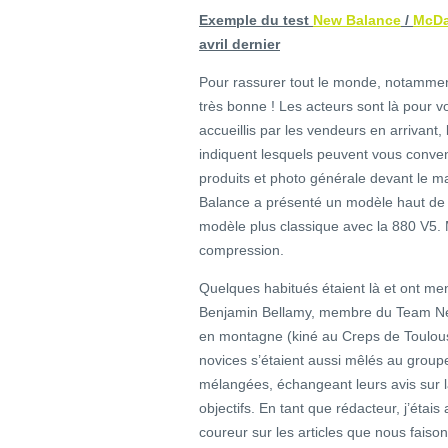
Exemple du test
New Balance
/
McDa
avril dernier
Pour rassurer tout le monde, notamment
très bonne ! Les acteurs sont là pour v
accueillis par les vendeurs en arrivant,
indiquent lesquels peuvent vous conveni
produits et photo générale devant le m
Balance a présenté un modèle haut d
modèle plus classique avec la 880 V5.
compression.
Quelques habitués étaient là et ont me
Benjamin Bellamy, membre du Team New
en montagne (kiné au Creps de Toulouse
novices s’étaient aussi mêlés au group
mélangées, échangeant leurs avis sur l
objectifs. En tant que rédacteur, j’étai
coureur sur les articles que nous faison