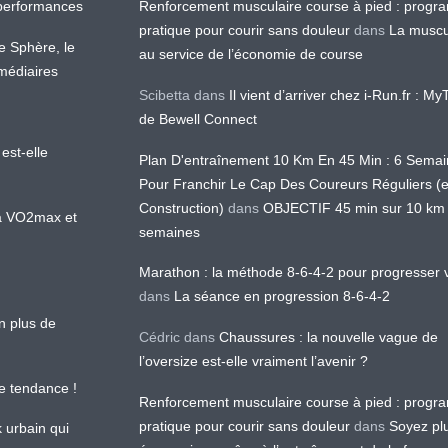
os performances
Renforcement musculaire course à pied : prog
pratique pour courir sans douleur
dans
La muscu
te Sphère, le
au service de l’économie de course
médiaires
Scibetta
dans
Il vient d’arriver chez i-Run.fr : M
de Bewell Connect
est-elle
Plan D'entraînement 10 Km En 45 Min : 6 Sema
Pour Franchir Le Cap Des Coureurs Réguliers (
Construction)
dans
OBJECTIF 45 min sur 10 km
 la VO2max et
semaines
Marathon : la méthode 8-6-4-2 pour progresser v
dans
La séance en progression 8-6-4-2
en plus de
Cédric
dans
Chaussures : la nouvelle vague de
l’oversize est-elle vraiment l’avenir ?
le tendance !
Renforcement musculaire course à pied : prog
pratique pour courir sans douleur
dans
Soyez pl
k urbain qui