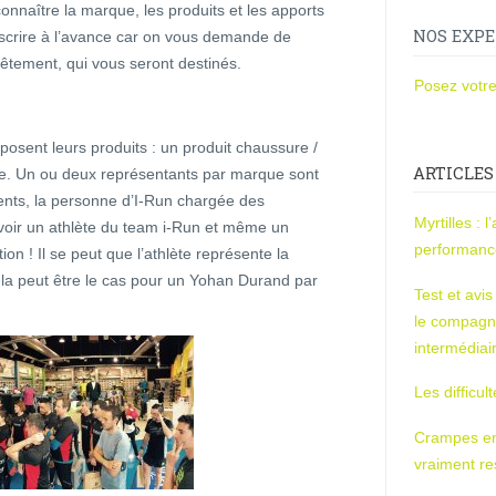
 connaître la marque, les produits et les apports
NOS EXPE
’inscrire à l’avance car on vous demande de
vêtement, qui vous seront destinés.
Posez votre
posent leurs produits : un produit chaussure /
ARTICLES
ique. Un ou deux représentants par marque sont
ents, la personne d’I-Run chargée des
Myrtilles : 
oir un athlète du team i-Run et même un
performan
n ! Il se peut que l’athlète représente la
a peut être le cas pour un Yohan Durand par
Test et avi
le compagn
intermédiai
Les difficul
Crampes en u
vraiment r