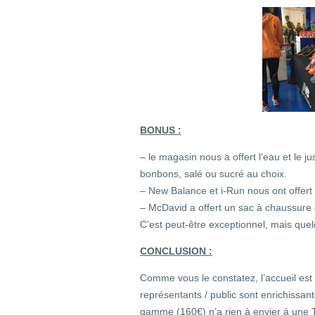
BONUS :
– le magasin nous a offert l’eau et le j
bonbons, salé ou sucré au choix.
– New Balance et i-Run nous ont offert 
– McDavid a offert un sac à chaussure 
C’est peut-être exceptionnel, mais quelq
CONCLUSION :
Comme vous le constatez, l’accueil est e
représentants / public sont enrichiss
gamme (160€) n’a rien à envier à une