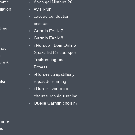
ramme
Asics gel Nimbus 26
lation
Avis i-run
casque conduction
osseuse
yTens
Garmin Fenix 7
Garmin Fenix 8
i-Run.de : Dein Online-
ines
Spezialist für Laufsport,
en
Trailrunning und
 en 6
Fitness
i-Run.es : zapatillas y
ropas de running
ite
i-Run.fr : vente de
chaussures de running
Quelle Garmin choisir?
ramme
us