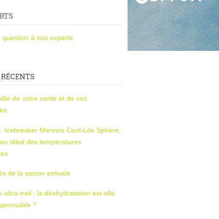
RTS
 question à nos experts
 RÉCENTS
l’allié de votre santé et de vos
ces
s : Icebreaker Merinos Cool-Lite Sphère,
on idéal des températures
res
tés de la saison estivale
ltra-trail : la déshydratation est-elle
esponsable ?