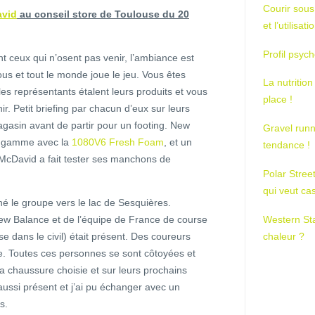
Courir sous
vid
au conseil store de Toulouse du 20
et l’utilisa
Profil psych
 ceux qui n’osent pas venir, l’ambiance est
ous et tout le monde joue le jeu. Vous êtes
La nutrition
 les représentants étalent leurs produits et vous
place !
r. Petit briefing par chacun d’eux sur leurs
agasin avant de partir pour un footing. New
Gravel runn
e gamme avec la
1080V6 Fresh Foam
, et un
tendance !
 McDavid a fait tester ses manchons de
Polar Stree
qui veut ca
né le groupe vers le lac de Sesquières.
 Balance et de l’équipe de France de course
Western St
 dans le civil) était présent. Des coureurs
chaleur ?
e. Toutes ces personnes se sont côtoyées et
a chaussure choisie et sur leurs prochains
s aussi présent et j’ai pu échanger avec un
s.