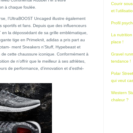
chweb Continental RubberTM s’étire
Courir sous
n à chaque foulée.
et l’utilisa
rse, l’UltraBOOST Uncaged illustre également
Profil psych
 sportifs et fans. Depuis que des influenceurs
T en la dépossédant de sa grille emblématique,
La nutrition
égante tige en Primeknit, adidas a pris part au
place !
notam- ment Sneakers n’Stuff, Hypebeast et
Gravel runn
ns de cette chaussure iconique. Conformément à
tendance !
ion de n’offrir que le meilleur à ses athlètes,
rs de performance, d’innovation et d’esthé-
Polar Stree
qui veut ca
Western St
chaleur ?