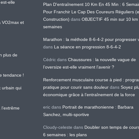
est-elle
Plan D'entraînement 10 Km En 45 Min : 6 Sema
Pour Franchir Le Cap Des Coureurs Réguliers (
Construction)
dans
OBJECTIF 45 min sur 10 km
 la VO2max et
semaines
Marathon : la méthode 8-6-4-2 pour progresser v
dans
La séance en progression 8-6-4-2
en plus de
Cédric
dans
Chaussures : la nouvelle vague de
l’oversize est-elle vraiment l’avenir ?
le tendance !
Renforcement musculaire course à pied : prog
pratique pour courir sans douleur
dans
Soyez pl
k urbain qui
économique grâce à l’entraînement de la force
eric
dans
Portrait de marathonienne : Barbara
 l’extrême
Sanchez, multi-sportive
Cloudy-celeste
dans
Doubler son temps de cour
6 semaines : les plans