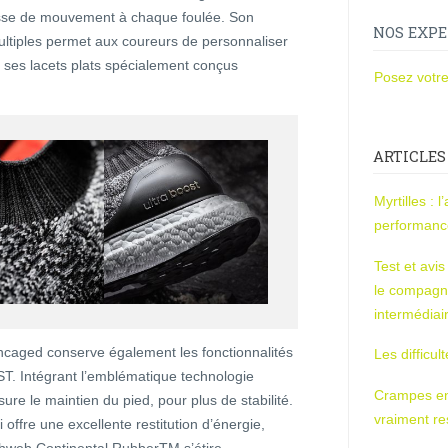
uplesse de mouvement à chaque foulée. Son
NOS EXPE
multiples permet aux coureurs de personnaliser
e ses lacets plats spécialement conçus
Posez votre
ARTICLES
Myrtilles : 
performan
Test et avi
le compagn
intermédiai
caged conserve également les fonctionnalités
Les difficul
T. Intégrant l’emblématique technologie
Crampes en u
ure le maintien du pied, pour plus de stabilité.
vraiment r
offre une excellente restitution d’énergie,