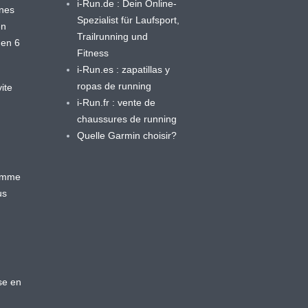
i-Run.de : Dein Online-
ines
Spezialist für Laufsport,
en
Trailrunning und
 en 6
Fitness
i-Run.es : zapatillas y
ropas de running
ite
i-Run.fr : vente de
chaussures de running
Quelle Garmin choisir?
ramme
us
se en