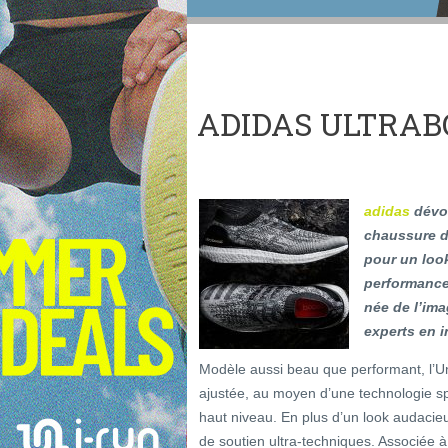
ADIDAS ULTRA
adidas
dévo
chaussure de
pour un look
performance
née de l’ima
experts en 
Modèle aussi beau que performant, l’
ajustée, au moyen d’une technologie sp
haut niveau. En plus d’un look audacieux,
de soutien ultra-techniques. Associée à