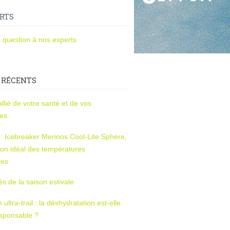
RTS
 question à nos experts
 RÉCENTS
l’allié de votre santé et de vos
ces
s : Icebreaker Merinos Cool-Lite Sphère,
on idéal des températures
res
tés de la saison estivale
ltra-trail : la déshydratation est-elle
esponsable ?