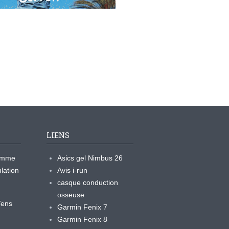
LIENS
ramme
Asics gel Nimbus 26
lation
Avis i-run
casque conduction
osseuse
yTens
Garmin Fenix 7
Garmin Fenix 8