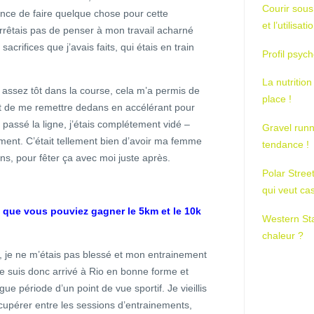
Courir sous
ance de faire quelque chose pour cette
et l’utilisa
n’arrêtais pas de penser à mon travail acharné
crifices que j’avais faits, qui étais en train
Profil psych
La nutrition
e assez tôt dans la course, cela m’a permis de
place !
et de me remettre dedans en accélérant pour
 passé la ligne, j’étais complétement vidé –
Gravel runn
ment. C’était tellement bien d’avoir ma femme
tendance !
ins, pour fêter ça avec moi juste après.
Polar Stree
qui veut ca
us que vous pouviez gagner le 5km et le 10k
Western St
chaleur ?
 je ne m’étais pas blessé et mon entrainement
Je suis donc arrivé à Rio en bonne forme et
ue période d’un point de vue sportif. Je vieillis
 récupérer entre les sessions d’entrainements,