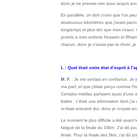
donc je ne prenais rien pour acquis pou
En parallèle, on doit croire que l’on pe
douloureux kilomètres que j’avais parc
longtemps et plus dur que mes rivaux. 
promis à mes enfants Hussein et Rhiann
chacun, donc je n’avais pas le choix, j
L : Quel était votre état d’esprit à 
M. F.
: Je me sentais en confiance. Je sa
ma part, et que j’étais perçu comme l’ho
Certains médias parlaient aussi d’une a
battre ; c’était une information dont j’a
m’étais entrainé dur, donc je croyais en
Le moment le plus difficile a été avant 
fatigué de la finale du 10km. J’ai dû po
finale. Pour la finale des 5km, j’ai dû 