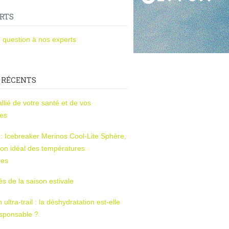
RTS
 question à nos experts
 RÉCENTS
l’allié de votre santé et de vos
ces
s : Icebreaker Merinos Cool-Lite Sphère,
on idéal des températures
res
tés de la saison estivale
ltra-trail : la déshydratation est-elle
esponsable ?