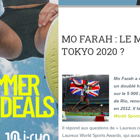
MO FARAH : LE
TOKYO 2020 ?
Mo Farah a r
un doublé hi
sur le 5 000
de Rio, ren
en 2012. Il 
World Sport
Il répond aux questions de « Laureus.
Laureus World Sports Awards, qui aura 