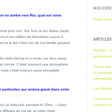
NOS EXPE
t en arrière vers Rio, quel est votre
Posez votre
nel pour moi. Voir tout ce dur labeur payer,
sens à ces milliers de kilomètres courus à
ARTICLES
nt et le fait d’être loin de ma famille pendant
Myrtilles : 
performan
io était intense et a rendu ces Jeux assez
que minute. C’était vraiment une atmosphère
Test et avi
mais c’était toujours aussi incroyable.
le compagn
intermédiai
Les difficul
 particulier, qui restera gravé dans votre
Crampes en u
 j’ai trébuché, pendant le 10km – c’était,
vraiment r
difficiles de ma vie, et cette chute