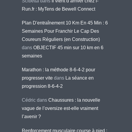
Scibetta
dans
Il vient d’arriver chez i-
Run.fr : MyTens de Bewell Connect
Plan D'entraînement 10 Km En 45 Min : 6
Semaines Pour Franchir Le Cap Des
Coureurs Réguliers (en Construction)
dans
OBJECTIF 45 min sur 10 km en 6
semaines
Marathon : la méthode 8-6-4-2 pour
progresser vite
dans
La séance en
progression 8-6-4-2
Cédric
dans
Chaussures : la nouvelle
vague de l’oversize est-elle vraiment
l’avenir ?
Renforcement musculaire course à pied :