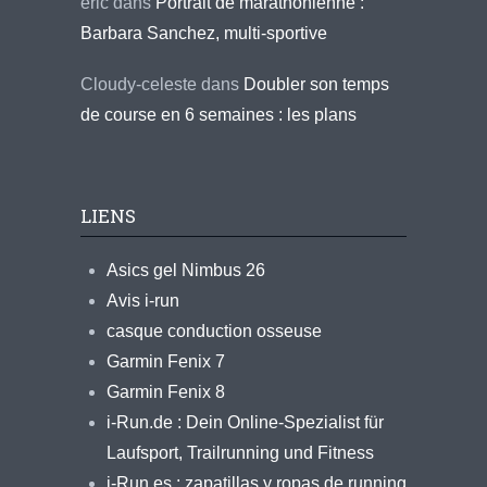
eric
dans
Portrait de marathonienne :
Barbara Sanchez, multi-sportive
Cloudy-celeste
dans
Doubler son temps
de course en 6 semaines : les plans
LIENS
Asics gel Nimbus 26
Avis i-run
casque conduction osseuse
Garmin Fenix 7
Garmin Fenix 8
i-Run.de : Dein Online-Spezialist für
Laufsport, Trailrunning und Fitness
i-Run.es : zapatillas y ropas de running