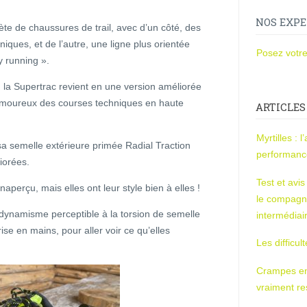
NOS EXPE
 de chaussures de trail, avec d’un côté, des
ques, et de l’autre, une ligne plus orientée
Posez votre
y running ».
la Supertrac revient en une version améliorée
 amoureux des courses techniques en haute
ARTICLES
Myrtilles : 
 sa semelle extérieure primée Radial Traction
performan
iorées.
Test et avi
naperçu, mais elles ont leur style bien à elles !
le compagn
dynamisme perceptible à la torsion de semelle
intermédiai
se en mains, pour aller voir ce qu’elles
Les difficul
Crampes en u
vraiment r