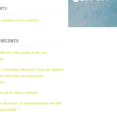
RTS
 question à nos experts
 RÉCENTS
l’allié de votre santé et de vos
ces
s : Icebreaker Merinos Cool-Lite Sphère,
on idéal des températures
res
tés de la saison estivale
ltra-trail : la déshydratation est-elle
esponsable ?