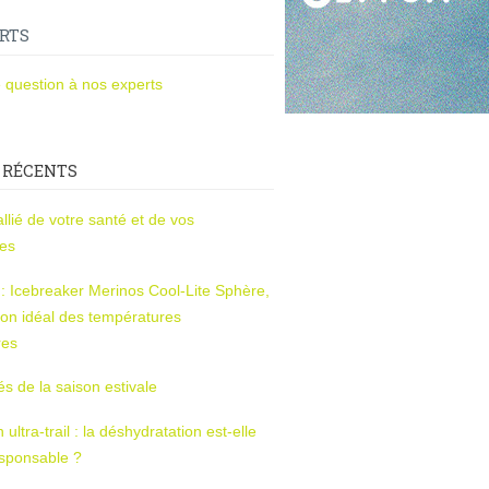
RTS
 question à nos experts
 RÉCENTS
l’allié de votre santé et de vos
ces
s : Icebreaker Merinos Cool-Lite Sphère,
on idéal des températures
res
tés de la saison estivale
ltra-trail : la déshydratation est-elle
esponsable ?