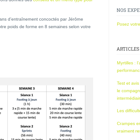
NOS EXPE
lans d’entraînement concoctés par Jérôme
Posez votre
votre poids de forme en 8 semaines selon votre
ARTICLES
Myrtilles : 
performan
Test et avi
le compagn
intermédiai
Les difficul
Crampes en u
vraiment r