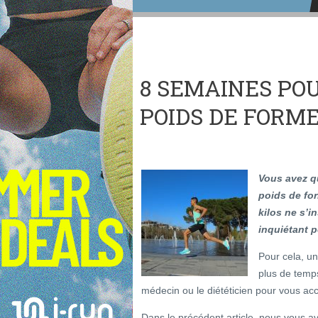
8 SEMAINES PO
POIDS DE FORM
Vous avez qu
poids de for
kilos ne s’i
inquiétant p
Pour cela, un
plus de temps
médecin ou le diététicien pour vous a
Dans le précédent article, nous vous 