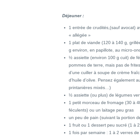
Déjeuner :
1 entrée de crudités,(sauf avocat) a
« allégée »
1 plat de viande (120 à 140 g, grill
g environ, en papillote, au micro-on
½ assiette (environ 100 g cuit) de f
pommes de terre, mais pas de frites
d’une cuiller à soupe de crème fraî
d’huile d’olive. Pensez également a
printanières mixés…)
½ assiette (ou plus) de légumes ver
1 petit morceau de fromage (30 à 40
féculents) ou un laitage peu gras
un peu de pain (suivant la portion de
1 fruit ou 1 dessert peu sucré (1 à
1 fois par semaine : 1 à 2 verres de