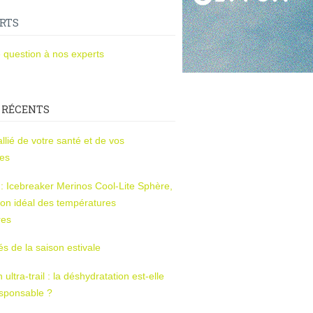
RTS
 question à nos experts
 RÉCENTS
l’allié de votre santé et de vos
ces
s : Icebreaker Merinos Cool-Lite Sphère,
on idéal des températures
res
tés de la saison estivale
ltra-trail : la déshydratation est-elle
esponsable ?