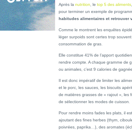
Après la
nutrition
, le
top 5 des aliments
pour terminer un exemple de programm
habitudes alimentaires et retrouver 
Comme le montrent les enquêtes épidém
léger surpoids sont certes trop souvent
consommation de gras.
Elle constitue 41% de l’apport quotidie
rendre compte. A chaque gramme de gr
ou animales, c’est 9 calories de gagné
Il est donc impératif de limiter les al
et le porc, les sauces, les biscuits apérit
de matières grasses de « rajout », les 
de sélectionner les modes de cuisson.
Pour rendre moins fades les plats, il e
ajoutant des fines herbes (thym, ciboul
poivrées, paprika…), des aromates (éch