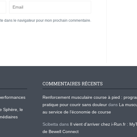
ite dans le navigateur pour mon prochain commentaire.
COMMENTAIRES RÉCENTS
os performances
Renforcement musculaire course à pied : prog
pratique pour courir sans douleur
dans
La muscu
te Sphère, le
au service de l’économie de course
médiaires
Scibetta
dans
Il vient d’arriver chez i-Run.fr : M
de Bewell Connect