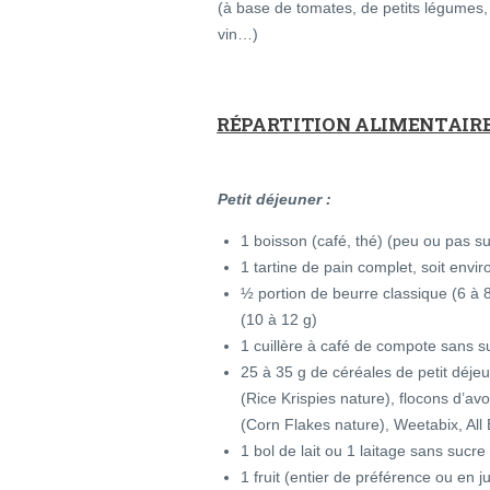
(à base de tomates, de petits légumes, 
vin…)
RÉPARTITION ALIMENTAIRE
Petit déjeuner :
1 boisson (café, thé) (peu ou pas s
1 tartine de pain complet, soit envir
½ portion de beurre classique (6 à 
(10 à 12 g)
1 cuillère à café de compote sans s
25 à 35 g de céréales de petit déjeu
(Rice Krispies nature), flocons d’a
(Corn Flakes nature), Weetabix, All
1 bol de lait ou 1 laitage sans suc
1 fruit (entier de préférence ou en j