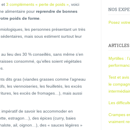
, et
3 compléments « perte de poids »
, voici
NOS EXPE
e alimentaire pour
reprendre de bonnes
votre poids de forme
.
Posez votre
iologiques, les personnes présentant un très
 sédentaires, mais sous estiment surtout leur
ARTICLES
n au lieu des 30 % conseillés, sans même s’en
Myrtilles : 
aisses consommé, qu’elles soient végétales
performan
es.
Test et avi
iments dits gras (viandes grasses comme l’agneau
le compagn
ifs, les viennoiseries, les feuilletés, les excès
intermédiai
fritures, les excès de fromages…), mais aussi
Les difficul
st impératif de savoir les accommoder en
Crampes en u
ette, estragon…), des épices (curry, baies
vraiment r
alote, ail, oignon…), des « sauces légères »