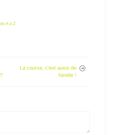
 de A à Z
La course, c'est aussi de
 ?
famille !