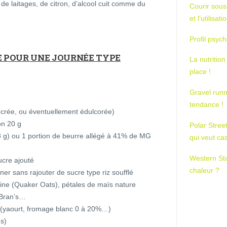
de laitages, de citron, d’alcool cuit comme du
Courir sous
et l’utilisa
Profil psych
 POUR UNE JOURNÉE TYPE
La nutrition
place !
Gravel runn
tendance !
ucrée, ou éventuellement édulcorée)
on 20 g
Polar Stree
8 g) ou 1 portion de beurre allégé à 41% de MG
qui veut ca
Western St
ucre ajouté
chaleur ?
ner sans rajouter de sucre type riz soufflé
voine (Quaker Oats), pétales de maïs nature
 Bran’s…
re (yaourt, fromage blanc 0 à 20%…)
us)