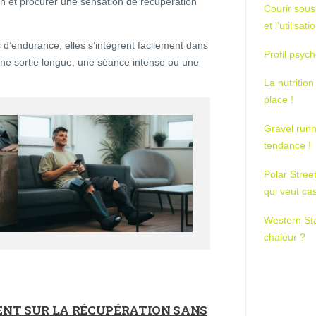
ion et procurer une sensation de récupération
Courir sous
et l’utilisa
fs d’endurance, elles s’intègrent facilement dans
Profil psych
une sortie longue, une séance intense ou une
La nutrition
place !
Gravel runn
tendance !
Polar Stree
qui veut ca
Western St
chaleur ?
ENT SUR LA RÉCUPÉRATION SANS