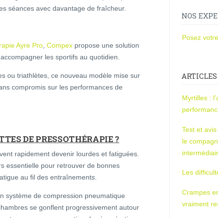
les séances avec davantage de fraîcheur.
NOS EXPE
Posez votre
rapie Ayre Pro
,
Compex
propose une solution
 accompagner les sportifs au quotidien.
stes ou triathlètes, ce nouveau modèle mise sur
ARTICLES
té, sans compromis sur les performances de
Myrtilles : 
performan
Test et avi
TTES DE PRESSOTHÉRAPIE ?
le compagn
intermédiai
vent rapidement devenir lourdes et fatiguées.
rs essentielle pour retrouver de bonnes
Les difficul
fatigue au fil des entraînements.
Crampes en u
t un système de compression pneumatique
vraiment r
 chambres se gonflent progressivement autour