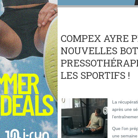
COMPEX AYRE PR
NOUVELLES BOT
PRESSOTHÉRAPI
LES SPORTIFS !
La récupérati
après une séa
l’entraînemen
Que l’on prép
une semaine 