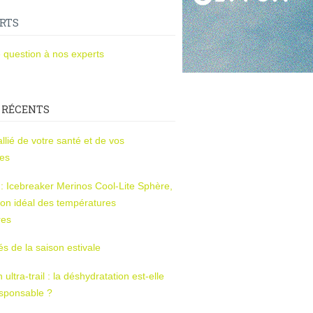
RTS
 question à nos experts
 RÉCENTS
l’allié de votre santé et de vos
ces
s : Icebreaker Merinos Cool-Lite Sphère,
on idéal des températures
res
tés de la saison estivale
ltra-trail : la déshydratation est-elle
esponsable ?