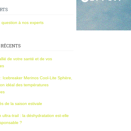
RTS
 question à nos experts
 RÉCENTS
l’allié de votre santé et de vos
ces
s : Icebreaker Merinos Cool-Lite Sphère,
on idéal des températures
res
tés de la saison estivale
ltra-trail : la déshydratation est-elle
esponsable ?