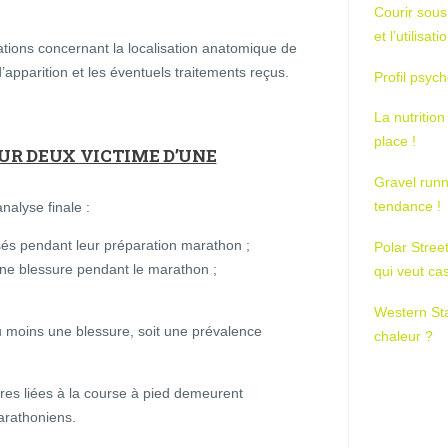
Courir sous
et l’utilisa
ations concernant la localisation anatomique de
’apparition et les éventuels traitements reçus.
Profil psych
La nutrition
place !
UR DEUX VICTIME D’UNE
Gravel runn
tendance !
nalyse finale :
sés pendant leur préparation marathon ;
Polar Stree
une blessure pendant le marathon ;
qui veut ca
Western St
au moins une blessure, soit une prévalence
chaleur ?
ures liées à la course à pied demeurent
arathoniens.