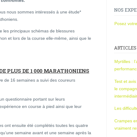
 confrontés.
NOS EXPE
ous nous sommes intéressés à une étude*
thoniens.
Posez votre
ire les principaux schémas de blessures
on et lors de la course elle-même, ainsi que le
ARTICLES
Myrtilles : 
performan
DE PLUS DE 1 000 MARATHONIENS
ve de 16 semaines a suivi des coureurs
Test et avi
le compagn
intermédiai
un questionnaire portant sur leurs
expérience en course à pied ainsi que leur
Les difficul
Crampes en u
es ont ensuite été complétés toutes les quatre
vraiment r
i qu’une semaine avant et une semaine après la