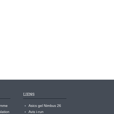
LIENS
ramme
Asics gel Nimbus 26
lation
Avis i-run