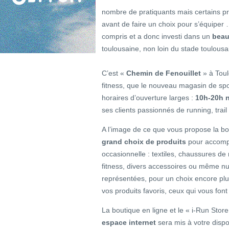
nombre de pratiquants mais certains pré
avant de faire un choix pour s’équiper 
compris et a donc investi dans un
beau
toulousaine, non loin du stade toulousa
C’est «
Chemin de Fenouillet
» à Toul
fitness, que le nouveau magasin de spor
horaires d’ouverture larges :
10h-20h n
ses clients passionnés de running, trai
A l’image de ce que vous propose la bo
grand choix de produits
pour accompa
occasionnelle : textiles, chaussures de
fitness, divers accessoires ou même n
représentées, pour un choix encore plu
vos produits favoris, ceux qui vous font c
La boutique en ligne et le « i-Run Store
espace internet
sera mis à votre disp