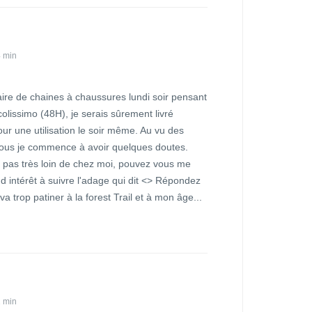
4 min
re de chaines à chaussures lundi soir pensant
colissimo (48H), je serais sûrement livré
ur une utilisation le soir même. Au vu des
ous je commence à avoir quelques doutes.
 pas très loin de chez moi, pouvez vous me
nd intérêt à suivre l'adage qui dit <> Répondez
a trop patiner à la forest Trail et à mon âge...
1 min