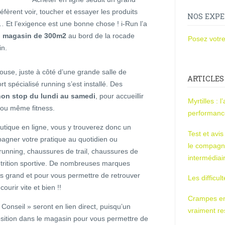
fèrent voir, toucher et essayer les produits
NOS EXPE
… Et l’exigence est une bonne chose ! i-Run l’a
 magasin de 300m2
au bord de la rocade
Posez votre
in.
ouse, juste à côté d’une grande salle de
ARTICLES
t spécialisé running s’est installé. Des
on stop du lundi au samedi
, pour accueillir
Myrtilles : 
l ou même fitness.
performan
utique en ligne, vous y trouverez donc un
Test et avi
gner votre pratique au quotidien ou
le compagn
 running, chaussures de trail, chaussures de
intermédiai
utrition sportive. De nombreuses marques
s grand et pour vous permettre de retrouver
Les difficul
ourir vite et bien !!
Crampes en u
 Conseil » seront en lien direct, puisqu’un
vraiment r
osition dans le magasin pour vous permettre de