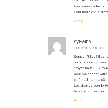
Ce n'est pas du 46 ma
Impossible de les ra
Pour moi c'est le prem
Reply
sylvaine
31 janvier 2014 at 10 h 2
Bonjour Gilles ! Il est
les livraisons pouvaie
croyez nous !! :-) Po
pour me donner votre 
ça ? mail : laredac@u-
Les chaines pour le Fo
fallait plutôt prendre p
Reply