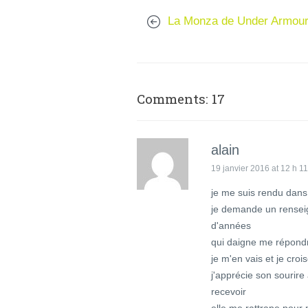
La Monza de Under Armou
Comments: 17
alain
19 janvier 2016 at 12 h 1
je me suis rendu dans
je demande un rensei
d'années
qui daigne me répondr
je m'en vais et je croi
j'apprécie son sourire 
recevoir
elle me rattrape pour 