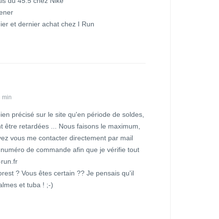
is du 45.5 chez Nike
mener
ier et dernier achat chez I Run
3 min
 bien précisé sur le site qu'en période de soldes,
nt être retardées ... Nous faisons le maximum,
uvez vous me contacter directement par mail
numéro de commande afin que je vérifie tout
run.fr
rest ? Vous êtes certain ?? Je pensais qu'il
almes et tuba ! ;-)