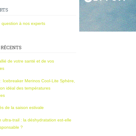
RTS
 question à nos experts
 RÉCENTS
l’allié de votre santé et de vos
ces
s : Icebreaker Merinos Cool-Lite Sphère,
on idéal des températures
res
tés de la saison estivale
ltra-trail : la déshydratation est-elle
esponsable ?