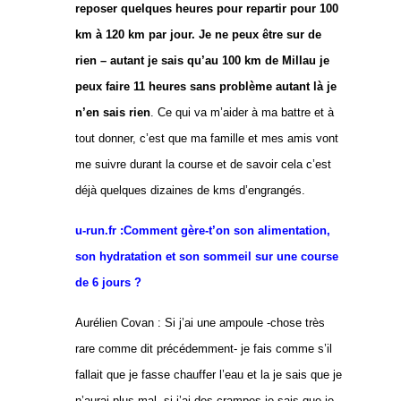
reposer quelques heures pour repartir pour 100
km à 120 km par jour. Je ne peux être sur de
rien – autant je sais qu’au 100 km de Millau je
peux faire 11 heures sans problème autant là je
n’en sais rien
. Ce qui va m’aider à ma battre et à
tout donner, c’est que ma famille et mes amis vont
me suivre durant la course et de savoir cela c’est
déjà quelques dizaines de kms d’engrangés.
u-run.fr :Comment gère-t’on son alimentation,
son hydratation et son sommeil sur une course
de 6 jours ?
Aurélien Covan :
Si j’ai une ampoule -chose très
rare comme dit précédemment- je fais comme s’il
fallait que je fasse chauffer l’eau et la je sais que je
n’aurai plus mal, si j’ai des crampes je sais que je