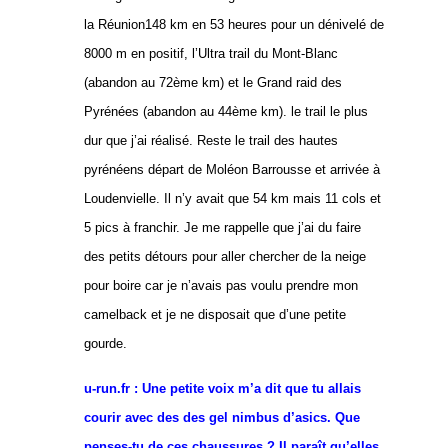
la Réunion148 km en 53 heures
pour un dénivelé de
8000 m en positif, l’Ultra trail du Mont-Blanc
(abandon au
72ème km) et le Grand raid des
Pyrénées (abandon au 44ème km). le trail le plus
dur que j’ai réalisé. Reste le trail des hautes
pyrénéens départ de Moléon Barrousse et arrivée à
Loudenvielle. Il n’y avait que 54 km mais 11 cols et
5 pics à franchir. Je me rappelle que j’ai du faire
des petits détours pour aller chercher de la neige
pour boire car je n’avais pas voulu prendre mon
camelback et je ne disposait que d’une petite
gourde.
u-run.fr : Une petite voix m’a dit que tu allais
courir avec des des gel nimbus d’asics. Que
penses-tu de ces chaussures ? Il paraît qu’elles