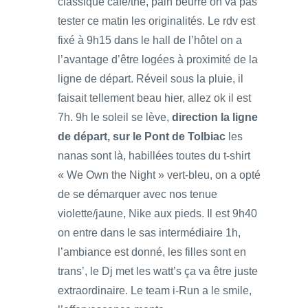
classique café/thé, pain beurre on va pas
tester ce matin les originalités. Le rdv est
fixé à 9h15 dans le hall de l’hôtel on a
l’avantage d’être logées à proximité de la
ligne de départ. Réveil sous la pluie, il
faisait tellement beau hier, allez ok il est
7h. 9h le soleil se lève,
direction la ligne
de départ, sur le Pont de Tolbiac
les
nanas sont là, habillées toutes du t-shirt
« We Own the Night » vert-bleu, on a opté
de se démarquer avec nos tenue
violette/jaune, Nike aux pieds. Il est 9h40
on entre dans le sas intermédiaire 1h,
l’ambiance est donné, les filles sont en
trans’, le Dj met les watt’s ça va être juste
extraordinaire. Le team i-Run a le smile,