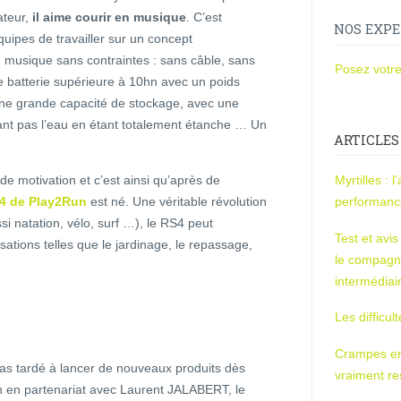
teur,
il aime courir en musique
. C’est
NOS EXPE
uipes de travailler sur un concept
n musique sans contraintes : sans câble, sans
Posez votre
 batterie supérieure à 10hn avec un poids
 une grande capacité de stockage, avec une
nant pas l’eau en étant totalement étanche … Un
ARTICLES
de motivation et c’est ainsi qu’après de
Myrtilles : 
4 de Play2Run
est né. Une véritable révolution
performan
si natation, vélo, surf …), le RS4 peut
Test et avi
isations telles que le jardinage, le repassage,
le compagn
intermédiai
Les difficul
Crampes en u
as tardé à lancer de nouveaux produits dès
vraiment r
h en partenariat avec Laurent JALABERT, le