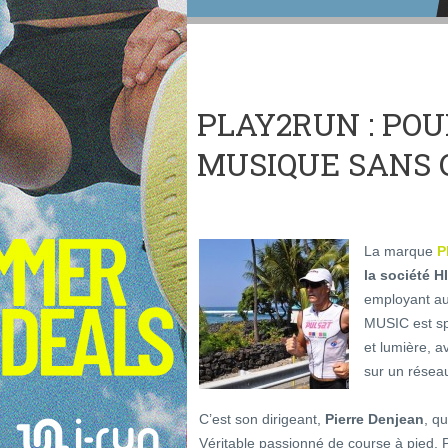
PLAY2RUN : POU
MUSIQUE SANS 
La marque
P
la société 
employant auj
MUSIC est spé
et lumière,
sur un résea
C’est son dirigeant,
Pierre Denjean
, q
Véritable passionné de course à pied, P