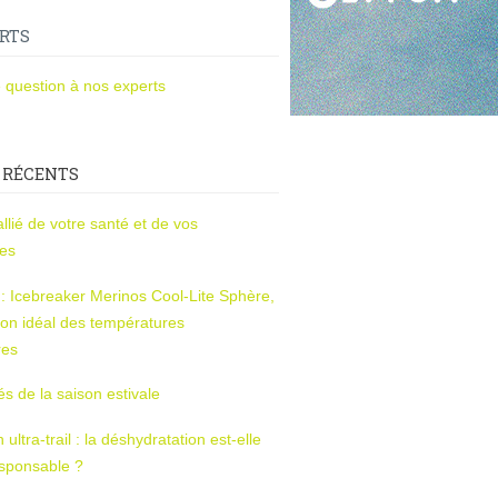
RTS
 question à nos experts
 RÉCENTS
l’allié de votre santé et de vos
ces
s : Icebreaker Merinos Cool-Lite Sphère,
on idéal des températures
res
tés de la saison estivale
ltra-trail : la déshydratation est-elle
esponsable ?