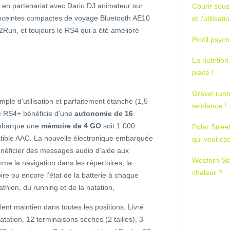
 en partenariat avec Dario DJ animateur sur
Courir sous
ceintes compactes de voyage Bluetooth AE10
et l’utilisa
2Run, et toujours le RS4 qui a été amélioré
Profil psych
La nutrition
place !
Gravel runn
simple d’utilisation et parfaitement étanche (1,5
tendance !
 RS4+ bénéficie d’une
autonomie de 16
mbarque une
mémoire de 4 GO
soit 1 000
Polar Stree
tible AAC. La nouvelle électronique embarquée
qui veut ca
néficier des messages audio d’aide aux
Western St
me la navigation dans les répertoires, la
chaleur ?
oire ou encore l’état de la batterie à chaque
athlon, du running et de la natation,
nt maintien dans toutes les positions. Livré
tation, 12 terminaisons sèches (2 tailles), 3