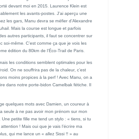
mporté devant moi en 2015. Laurence Klein est
bablement les avants-postes. J’ai aperçu une
ez les gars, Manu devra se méfier d’Alexandre
ail. Mais la course est longue et parfois
es autres participants, il faut se concentrer sur
ec soi-même. C’est comme ça que je vois les
me édition du 80km de l’Éco-Trail de Paris.
, mais les conditions semblent optimales pour les
froid. On ne souffrira pas de la chaleur, c’est
ions moins propices à la perf ! Avec Manu, on a
toire dans notre porte-bidon Camelbak fétiche. Il
ange quelques mots avec Damien, un coureur à
 la seule à ne pas avoir mon prénom sur mon
Une petite fille me tend un stylo : « tiens, si tu
 attention ! Mais oui que je vais l’écrire ma
lus, qui me lance un « allez Sissi !! » au