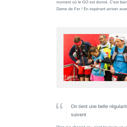
moment où le GO est donné. C’est bien p
Dame de Fer ! En espérant arriver avant
On tient une belle régular
suivent
Rien n’a changé ici : c’est toujours un 