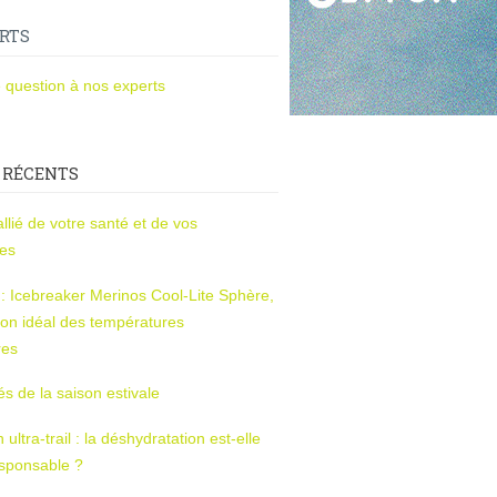
RTS
 question à nos experts
 RÉCENTS
l’allié de votre santé et de vos
ces
s : Icebreaker Merinos Cool-Lite Sphère,
on idéal des températures
res
tés de la saison estivale
ltra-trail : la déshydratation est-elle
esponsable ?