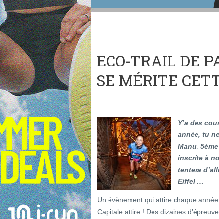
ECO-TRAIL DE PA
SE MÉRITE CETT
Y’a des cou
année, tu ne
Manu, 5ème p
inscrite à n
tentera d’al
Eiffel …
Un évènement qui attire chaque année de
Capitale attire ! Des dizaines d’épre