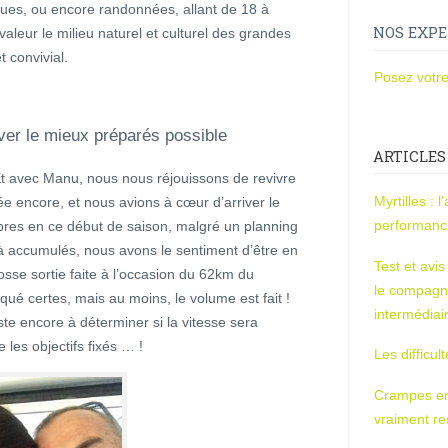
ues, ou encore randonnées, allant de 18 à
NOS EXPE
aleur le milieu naturel et culturel des grandes
t convivial.
Posez votre
ver le mieux préparés possible
ARTICLES
!! Et avec Manu, nous nous réjouissons de revivre
Myrtilles : 
ée encore, et nous avions à cœur d’arriver le
performan
res en ce début de saison, malgré un planning
à accumulés, nous avons le sentiment d’être en
Test et avi
sse sortie faite à l’occasion du 62km du
le compagn
isqué certes, mais au moins, le volume est fait !
intermédiai
te encore à déterminer si la vitesse sera
les objectifs fixés … !
Les difficul
Crampes en u
vraiment r