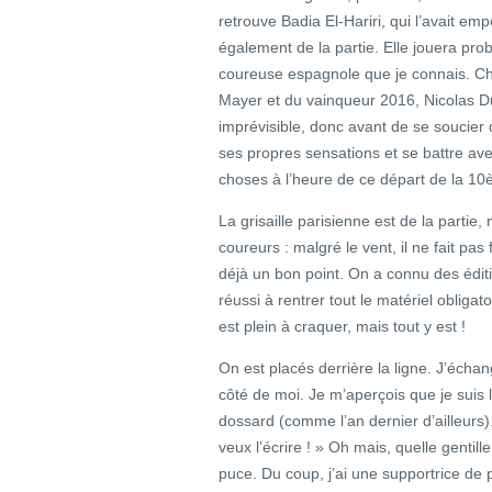
retrouve Badia El-Hariri, qui l’avait e
également de la partie. Elle jouera pro
coureuse espagnole que je connais. Ch
Mayer et du vainqueur 2016, Nicolas Duh
imprévisible, donc avant de se soucier d
ses propres sensations et se battre av
choses à l’heure de ce départ de la 10è
La grisaille parisienne est de la partie
coureurs : malgré le vent, il ne fait pas 
déjà un bon point. On a connu des édit
réussi à rentrer tout le matériel obliga
est plein à craquer, mais tout y est !
On est placés derrière la ligne. J’éch
côté de moi. Je m’aperçois que je suis
dossard (comme l’an dernier d’ailleurs). 
veux l’écrire ! » Oh mais, quelle gentille
puce. Du coup, j’ai une supportrice de p