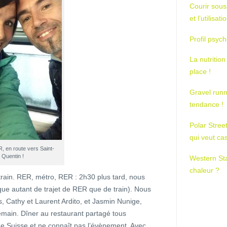
Courir sous
et l’utilisa
Profil psych
La nutrition
place !
Gravel runn
tendance !
Polar Stree
qui veut ca
, en route vers Saint-
Quentin !
Western St
chaleur ?
train. RER, métro, RER : 2h30 plus tard, nous
que autant de trajet de RER que de train). Nous
 Cathy et Laurent Ardito, et Jasmin Nunige,
main. Dîner au restaurant partagé tous
de Suisse et ne connaît pas l’évènement. Avec