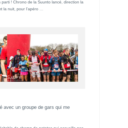
arti ! Chrono de la Suunto lancé, direction la
 la nuit, pour l’apéro …
ité avec un groupe de gars qui me
véritable de champ de patates qui accueille nos