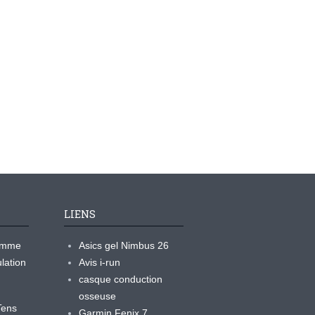
LIENS
ramme
Asics gel Nimbus 26
lation
Avis i-run
casque conduction
osseuse
yTens
Garmin Fenix 7