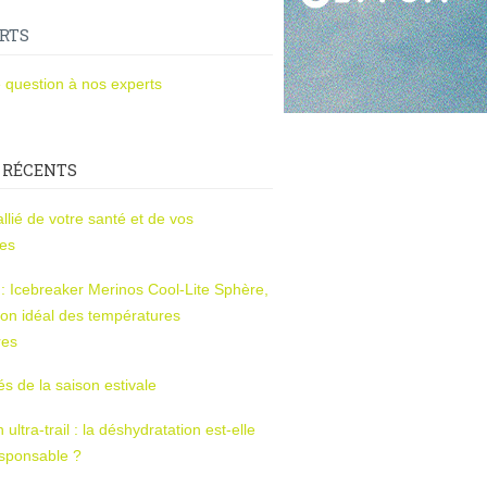
RTS
 question à nos experts
 RÉCENTS
l’allié de votre santé et de vos
ces
s : Icebreaker Merinos Cool-Lite Sphère,
on idéal des températures
res
tés de la saison estivale
ltra-trail : la déshydratation est-elle
esponsable ?