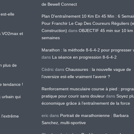
de Bewell Connect
est-elle
Plan D'entraînement 10 Km En 45 Min : 6 Sema
Pour Franchir Le Cap Des Coureurs Réguliers (
Construction)
dans
OBJECTIF 45 min sur 10 km
 la VO2max et
semaines
Marathon : la méthode 8-6-4-2 pour progresser v
dans
La séance en progression 8-6-4-2
en plus de
Cédric
dans
Chaussures : la nouvelle vague de
l’oversize est-elle vraiment l’avenir ?
le tendance !
Renforcement musculaire course à pied : prog
pratique pour courir sans douleur
dans
Soyez pl
k urbain qui
économique grâce à l’entraînement de la force
eric
dans
Portrait de marathonienne : Barbara
 l’extrême
Sanchez, multi-sportive