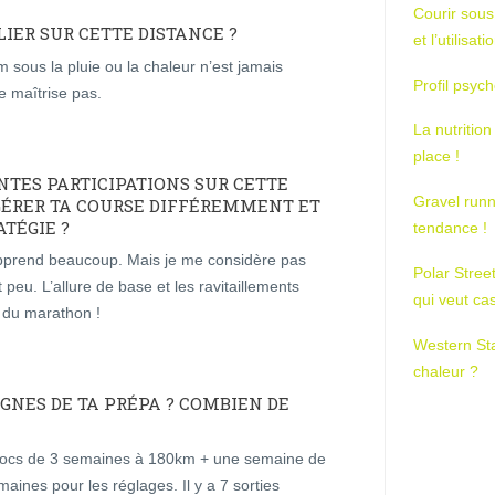
Courir sous
IER SUR CETTE DISTANCE ?
et l’utilisa
sous la pluie ou la chaleur n’est jamais
Profil psych
e maîtrise pas.
La nutrition
place !
NTES PARTICIPATIONS SUR CETTE
Gravel runn
GÉRER TA COURSE DIFFÉREMMENT ET
TÉGIE ?
tendance !
 apprend beaucoup. Mais je me considère pas
Polar Stree
eu. L’allure de base et les ravitaillements
qui veut ca
ie du marathon !
Western St
chaleur ?
GNES DE TA PRÉPA ? COMBIEN DE
blocs de 3 semaines à 180km + une semaine de
ines pour les réglages. Il y a 7 sorties