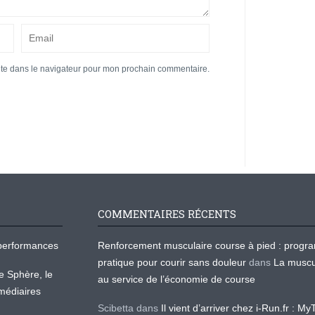
ite dans le navigateur pour mon prochain commentaire.
COMMENTAIRES RÉCENTS
os performances
Renforcement musculaire course à pied : prog
pratique pour courir sans douleur
dans
La muscu
te Sphère, le
au service de l’économie de course
médiaires
Scibetta
dans
Il vient d’arriver chez i-Run.fr : M