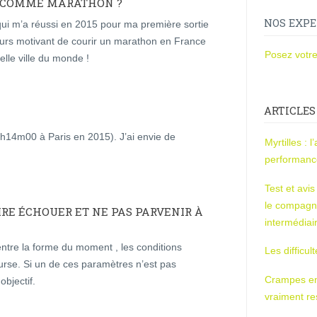
IS COMME MARATHON ?
NOS EXPE
 qui m’a réussi en 2015 pour ma première sortie
jours motivant de courir un marathon en France
Posez votre
elle ville du monde !
ARTICLES
2h14m00 à Paris en 2015). J’ai envie de
Myrtilles : 
performan
Test et avi
le compagn
AIRE ÉCHOUER ET NE PAS PARVENIR À
intermédiai
ntre la forme du moment , les conditions
Les difficul
urse. Si un de ces paramètres n’est pas
Crampes en u
bjectif.
vraiment r