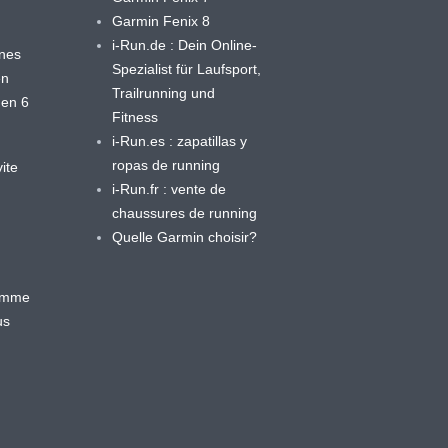
Garmin Fenix 8
i-Run.de : Dein Online-
ines
Spezialist für Laufsport,
en
Trailrunning und
 en 6
Fitness
i-Run.es : zapatillas y
ropas de running
ite
i-Run.fr : vente de
chaussures de running
Quelle Garmin choisir?
ramme
us