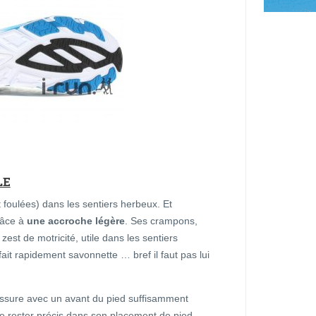
LE
 foulées) dans les sentiers herbeux. Et
râce à
une accroche légère
. Ses crampons,
est de motricité, utile dans les sentiers
ait rapidement savonnette … bref il faut pas lui
aussure avec un avant du pied suffisamment
e rester précis dans son placement de pied.