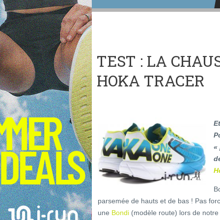
TEST : LA CHA
HOKA TRACER
Et
P
«
d
H
Bo
parsemée de hauts et de bas ! Pas for
une
Bondi
(modèle route) lors de notre