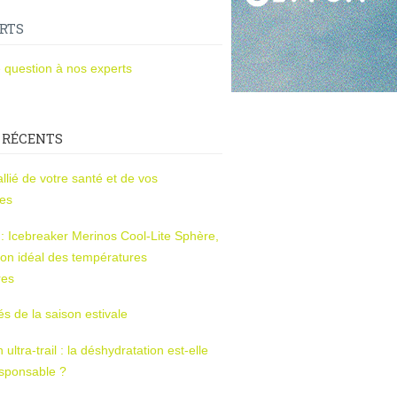
RTS
 question à nos experts
 RÉCENTS
l’allié de votre santé et de vos
ces
s : Icebreaker Merinos Cool-Lite Sphère,
on idéal des températures
res
tés de la saison estivale
ltra-trail : la déshydratation est-elle
esponsable ?