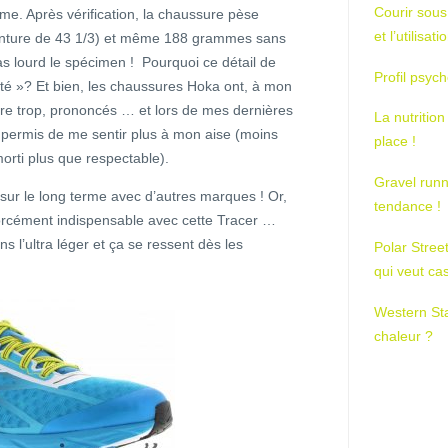
Courir sous
ume. Après vérification, la chaussure pèse
et l’utilisa
nture de 43 1/3) et même 188 grammes sans
as lourd le spécimen ! Pourquoi ce détail de
Profil psych
té »? Et bien, les chaussures Hoka ont, à mon
ire trop, prononcés … et lors de mes dernières
La nutrition
 permis de me sentir plus à mon aise (moins
place !
morti plus que respectable).
Gravel runn
sur le long terme avec d’autres marques ! Or,
tendance !
forcément indispensable avec cette Tracer …
s l’ultra léger et ça se ressent dès les
Polar Stree
qui veut ca
Western St
chaleur ?