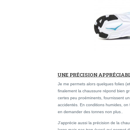
UNE PRÉCISION APPRÉCIAB
Je me permets alors quelques folies (et
finalement la chaussure répond bien g
certes peu proéminents, fournissent un z
accidentés. En conditions humides, on f
en demander des tonnes non plus..
J’apprécie aussi la précision de la ch
large mais pas trop évasé qui permet d