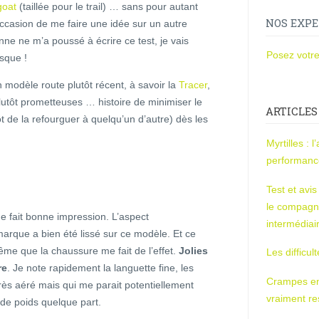
oat
(taillée pour le trail) … sans pour autant
NOS EXPE
occasion de me faire une idée sur un autre
e ne m’a poussé à écrire ce test, je vais
Posez votre
esque !
n modèle route plutôt récent, à savoir la
Tracer
,
lutôt prometteuses … histoire de minimiser le
ARTICLES
tôt de la refourguer à quelqu’un d’autre) dès les
Myrtilles : 
performan
Test et avi
le compagn
e fait bonne impression. L’aspect
intermédiai
rque a bien été lissé sur ce modèle. Et ce
ême que la chaussure me fait de l’effet.
Jolies
Les difficul
re
. Je note rapidement la languette fine, les
Crampes en u
très aéré mais qui me parait potentiellement
vraiment r
s de poids quelque part.