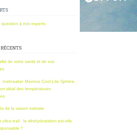
RTS
 question à nos experts
 RÉCENTS
l’allié de votre santé et de vos
ces
s : Icebreaker Merinos Cool-Lite Sphère,
on idéal des températures
res
tés de la saison estivale
ltra-trail : la déshydratation est-elle
esponsable ?