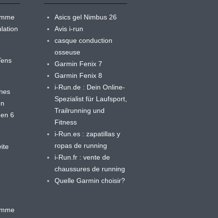
ramme
Asics gel Nimbus 26
lation
Avis i-run
casque conduction
osseuse
yTens
Garmin Fenix 7
Garmin Fenix 8
i-Run.de : Dein Online-
ines
Spezialist für Laufsport,
en
Trailrunning und
 en 6
Fitness
i-Run.es : zapatillas y
ropas de running
ite
i-Run.fr : vente de
chaussures de running
Quelle Garmin choisir?
ramme