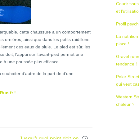
Courir sous
et l’utilisa
Profil psych
emarquable, cette chaussure a un comportement
La nutrition
 ornières, ainsi que dans les petits raidillons
place !
llement des eaux de pluie. Le pied est sûr, les
se doit, l’appui sur l’avant-pied permet une
Gravel runn
e à une poussée plus efficace.
tendance !
on souhaiter d’autre de la part de d’une
Polar Stree
qui veut ca
Run.fr !
Western St
chaleur ?
Jusqu'à quel point doit-on