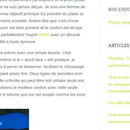
je ne suis jamais déçue. Je suis une femme de
NOS EXPE
me objectif principal d’y prendre du plaisir et
moins possible. Autant dire que c’est chose
Posez votre
 courir est bien présent et le confort est tel que
e parfaitement l’esprit
HOKA
avec un déroulé
ilité à toute épreuve
ARTICLES
ota même avec une simple boucle, c’est
Myrtilles : 
même si le « quick lace » est pratique, je
performan
es à serrer et desserrer, facilitant le chaussage
pied assez fort. Deux types de semelles sont
Test et avi
ortholite qui peut être soit utilisée seule soir
le compagn
 obtenu le meilleur confort avec cette seule
intermédiai
me le bitume que sur sol souple comme les sous
Les difficul
Crampes en u
vraiment r