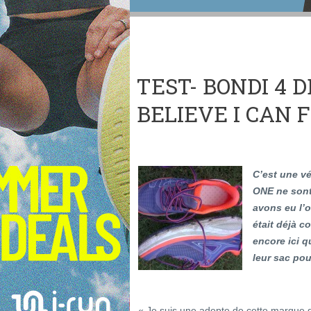
TEST- BONDI 4 D
BELIEVE I CAN F
C’est une v
ONE ne sont
avons eu l’o
était déjà 
encore ici 
leur sac pou
« Je suis une adepte de cette marque do