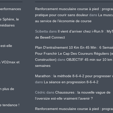
os performances
Renforcement musculaire course à pied : prog
pratique pour courir sans douleur
dans
La muscu
te Sphère, le
au service de l’économie de course
médiaires
Scibetta
dans
Il vient d’arriver chez i-Run.fr : M
de Bewell Connect
est-elle
Plan D'entraînement 10 Km En 45 Min : 6 Sema
Pour Franchir Le Cap Des Coureurs Réguliers (
Construction)
dans
OBJECTIF 45 min sur 10 km
 la VO2max et
semaines
Marathon : la méthode 8-6-4-2 pour progresser v
dans
La séance en progression 8-6-4-2
en plus de
Cédric
dans
Chaussures : la nouvelle vague de
l’oversize est-elle vraiment l’avenir ?
le tendance !
Renforcement musculaire course à pied : prog