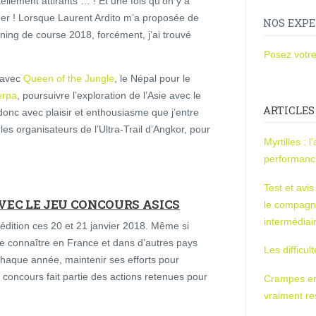
tellement attirants … ! Et une fois qu’on y a
ner ! Lorsque Laurent Ardito m’a proposée de
NOS EXPE
nning de course 2018, forcément, j’ai trouvé
Posez votre
 avec
Queen of the Jungle
, le Népal pour le
erpa
, poursuivre l’exploration de l’Asie avec le
ARTICLES
donc avec plaisir et enthousiasme que j’entre
es organisateurs de l’Ultra-Trail d’Angkor, pour
Myrtilles : 
performan
Test et avi
VEC LE JEU CONCOURS ASICS
le compagn
intermédiai
édition ces 20 et 21 janvier 2018. Même si
re connaître en France et dans d’autres pays
Les difficul
chaque année, maintenir ses efforts pour
 concours fait partie des actions retenues pour
Crampes en u
vraiment r