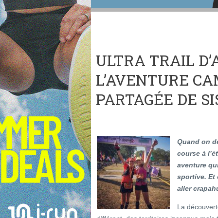
ULTRA TRAIL D’
L’AVENTURE C
PARTAGÉE DE SI
Quand on dé
course à l’é
aventure qu
sportive. Et
aller crapah
La découvert