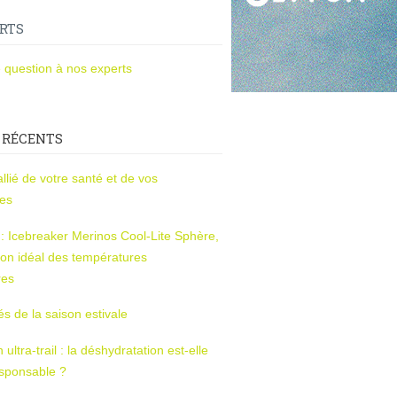
RTS
 question à nos experts
 RÉCENTS
l’allié de votre santé et de vos
ces
s : Icebreaker Merinos Cool-Lite Sphère,
on idéal des températures
res
tés de la saison estivale
ltra-trail : la déshydratation est-elle
esponsable ?