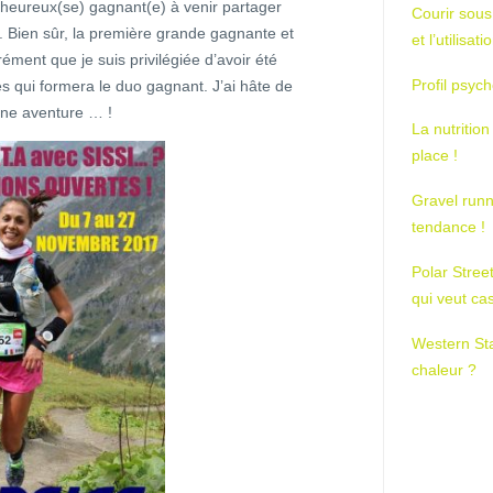
 heureux(se) gagnant(e) à venir partager
Courir sous
i. Bien sûr, la première grande gagnante et
et l’utilisa
ément que je suis privilégiée d’avoir été
Profil psych
s qui formera le duo gagnant. J’ai hâte de
ine aventure … !
La nutrition
place !
Gravel runn
tendance !
Polar Stree
qui veut ca
Western St
chaleur ?