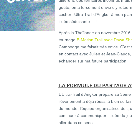
différent, des territoires inconnus mais 
goûté, on a forcément envie d’y retour
cocher l’Ultra Trail d’Angkor à mon pla
l’idée séduisante … !
Après la Thaïlande en novembre 2016
tournage
E-Motion Trail avec Dawa Sh
Cambodge me faisait très envie. C’est 
en contact avec Julien et Jean-Claude, l
échanger sur ma future participation.
LA FORMULE DU PARTAGE A
L’Ultra-Trail d’Angkor prépare sa 3ème 
l’évènement a déjà réussi à bien se fai
du monde, l’équipe organisatrice doit, 
continuer à communiquer. L’idée du jeu
aller dans ce sens.