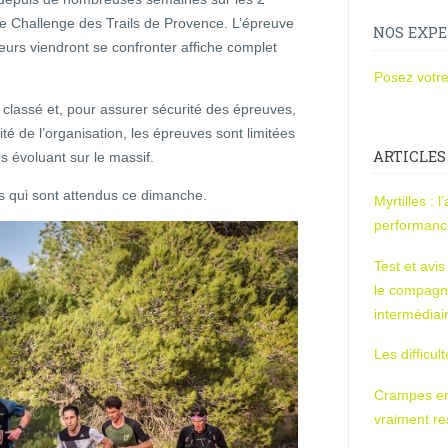
e Challenge des Trails de Provence. L’épreuve
NOS EXPE
eurs viendront se confronter affiche complet
Posez votre
 classé et, pour assurer sécurité des épreuves,
ité de l’organisation, les épreuves sont limitées
ARTICLES
 évoluant sur le massif.
 qui sont attendus ce dimanche.
Myrtilles : 
performan
Test et avi
le compagn
intermédiai
Les difficul
Crampes en u
vraiment r