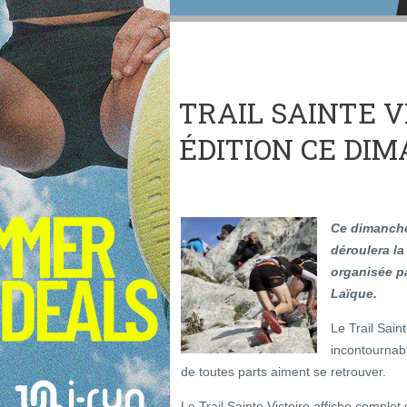
TRAIL SAINTE V
ÉDITION CE DIM
Ce dimanche 
déroulera la
organisée pa
Laïque.
Le Trail Sain
incontournab
de toutes parts aiment se retrouver.
Le Trail Sainte Victoire affiche compl