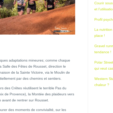
Courir sous
et l’utilisa
Profil psych
La nutrition
place !
Gravel runn
tendance !
uelques adaptations mineures; comme chaque
Polar Stree
a Salle des Fêtes de Rousset, direction le
qui veut ca
maison de la Sainte Victoire, via le Moulin de
tiellement par des chemins et sentiers.
Western St
chaleur ?
s des Crêtes réutilisent le terrible Pas du
oix de Provence), la Montée des plaideurs vers
 avant de rentrer sur Rousset.
urer des moments de convivialité, sur les