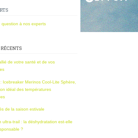
RTS
 question à nos experts
 RÉCENTS
l’allié de votre santé et de vos
ces
s : Icebreaker Merinos Cool-Lite Sphère,
on idéal des températures
res
tés de la saison estivale
ltra-trail : la déshydratation est-elle
esponsable ?