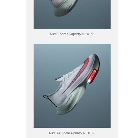
Nike ZoomX Vaporfly NEXT%
Nike Air Zoom Alphafly NEXT%