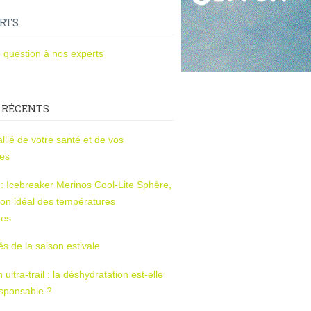
RTS
 question à nos experts
 RÉCENTS
l’allié de votre santé et de vos
ces
s : Icebreaker Merinos Cool-Lite Sphère,
on idéal des températures
res
tés de la saison estivale
ltra-trail : la déshydratation est-elle
esponsable ?