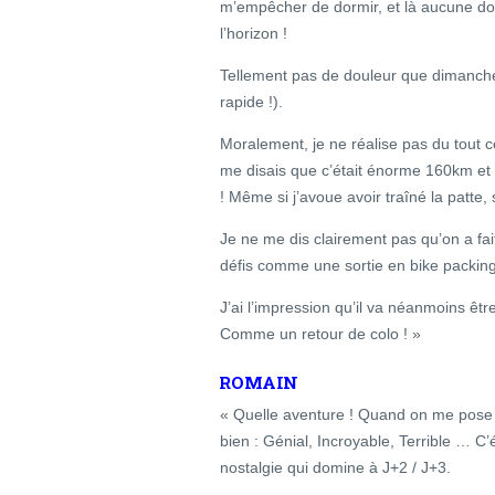
m’empêcher de dormir, et là aucune do
l’horizon !
Tellement pas de douleur que dimanche 
rapide !).
Moralement, je ne réalise pas du tout ce
me disais que c’était énorme 160km et f
! Même si j’avoue avoir traîné la patte, s
Je ne me dis clairement pas qu’on a fait
défis comme une sortie en bike packing 
J’ai l’impression qu’il va néanmoins être
Comme un retour de colo ! »
ROMAIN
« Quelle aventure ! Quand on me pose l
bien : Génial, Incroyable, Terrible … C’é
nostalgie qui domine à J+2 / J+3.