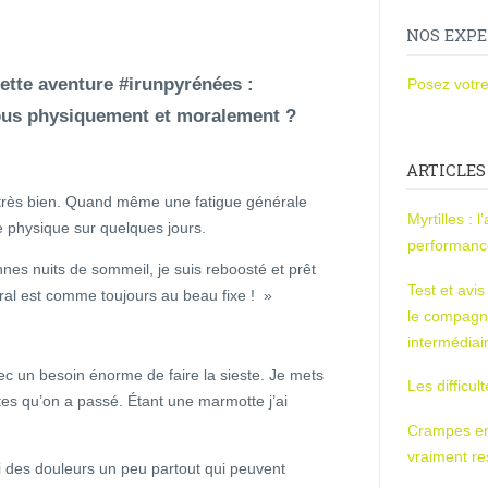
NOS EXPE
cette aventure #irunpyrénées :
Posez votre
us physiquement et moralement ?
ARTICLES
très bien. Quand même une fatigue générale
Myrtilles : 
e physique sur quelques jours.
performan
nes nuits de sommeil, je suis reboosté et prêt
Test et avi
ral est comme toujours au beau fixe ! »
le compagn
intermédiai
ec un besoin énorme de faire la sieste. Je mets
Les difficul
tes qu’on a passé. Étant une marmotte j’ai
Crampes en u
vraiment r
ai des douleurs un peu partout qui peuvent