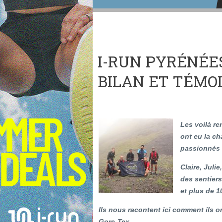
I-RUN PYRÉNÉES
BILAN ET TÉMO
Les voilà re
ont eu la ch
passionnés 
Claire, Juli
des sentiers
et plus de 1
Ils nous racontent ici comment ils o
Gore-Tex.