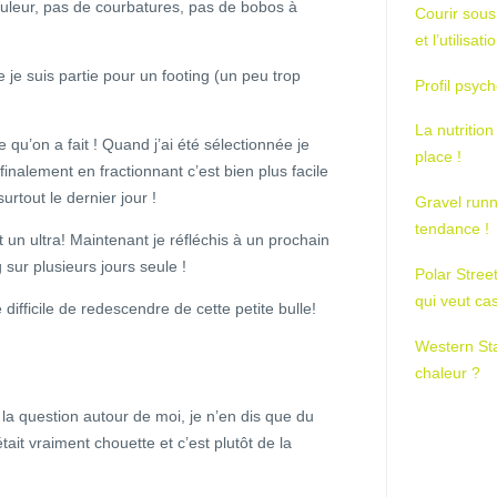
uleur, pas de courbatures, pas de bobos à
Courir sous
et l’utilisa
je suis partie pour un footing (un peu trop
Profil psych
La nutrition
 qu’on a fait ! Quand j’ai été sélectionnée je
place !
inalement en fractionnant c’est bien plus facile
urtout le dernier jour !
Gravel runn
tendance !
 un ultra! Maintenant je réfléchis à un prochain
sur plusieurs jours seule !
Polar Stree
qui veut ca
 difficile de redescendre de cette petite bulle!
Western St
chaleur ?
a question autour de moi, je n’en dis que du
tait vraiment chouette et c’est plutôt de la