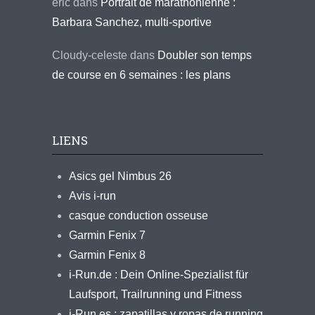
eric
dans
Portrait de marathonienne :
Barbara Sanchez, multi-sportive
Cloudy-celeste
dans
Doubler son temps
de course en 6 semaines : les plans
LIENS
Asics gel Nimbus 26
Avis i-run
casque conduction osseuse
Garmin Fenix 7
Garmin Fenix 8
i-Run.de : Dein Online-Spezialist für
Laufsport, Trailrunning und Fitness
i-Run.es : zapatillas y ropas de running