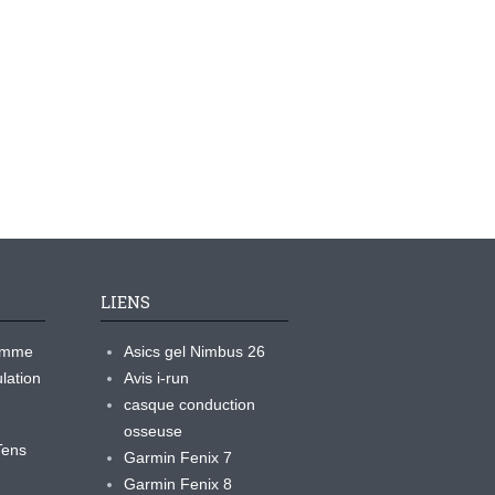
LIENS
ramme
Asics gel Nimbus 26
lation
Avis i-run
casque conduction
osseuse
yTens
Garmin Fenix 7
Garmin Fenix 8