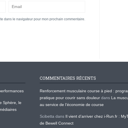
ite dans le navigateur pour mon prochain commentaire.
COMMENTAIRES RÉCENTS
os performances
Renforcement musculaire course à pied : prog
pratique pour courir sans douleur
dans
La muscu
te Sphère, le
au service de l’économie de course
médiaires
Scibetta
dans
Il vient d’arriver chez i-Run.fr : M
de Bewell Connect