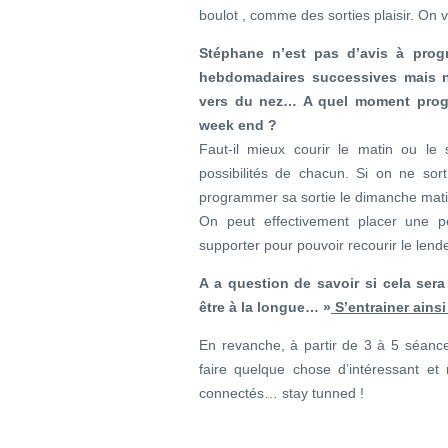
boulot , comme des sorties plaisir. On v
Stéphane n’est pas d’avis à pro
hebdomadaires successives mais no
vers du nez… A quel moment prog
week end ?
Faut-il mieux courir le matin ou l
possibilités de chacun. Si on ne so
programmer sa sortie le dimanche ma
On peut effectivement placer une pe
supporter pour pouvoir recourir le lend
A a question de savoir si cela ser
être à la longue… »
S’entrainer ains
En revanche, à partir de 3 à 5 séan
faire quelque chose d’intéressant e
connectés… stay tunned !