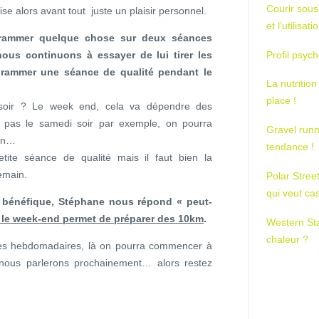
Courir sous
ise alors avant tout juste un plaisir personnel.
et l’utilisa
grammer quelque chose sur deux séances
us continuons à essayer de lui tirer les
Profil psych
rammer une séance de qualité pendant le
La nutrition
place !
e soir ? Le week end, cela va dépendre des
rt pas le samedi soir par exemple, on pourra
Gravel runn
tin…
tendance !
tite séance de qualité mais il faut bien la
emain.
Polar Stree
qui veut ca
a bénéfique, Stéphane nous répond « peut-
i le week-end permet de préparer des 10km
.
Western St
chaleur ?
ces hebdomadaires, là on pourra commencer à
t nous parlerons prochainement… alors restez