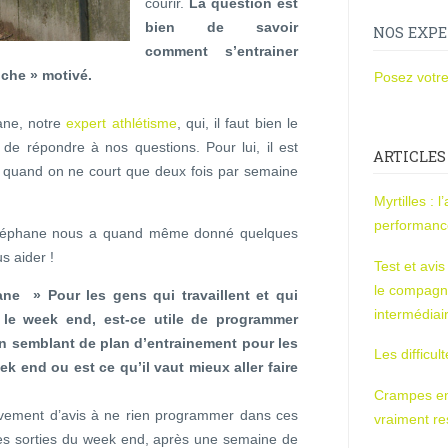
courir.
La question est
bien de savoir
NOS EXPE
comment s’entrainer
che » motivé.
Posez votre
ane, notre
expert athlétisme
, qui, il faut bien le
e de répondre à nos questions. Pour lui, il est
ARTICLES
e quand on ne court que deux fois par semaine
Myrtilles : 
performan
z, Stéphane nous a quand même donné quelques
s aider !
Test et avi
le compagn
ne » Pour les gens qui travaillent et qui
intermédiai
 le week end, est-ce utile de programmer
n semblant de plan d’entrainement pour les
Les difficul
k end ou est ce qu’il vaut mieux aller faire
Crampes en u
tivement d’avis à ne rien programmer dans ces
vraiment r
 les sorties du week end, après une semaine de