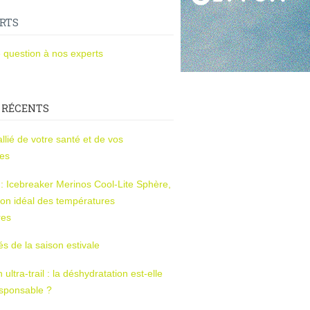
RTS
 question à nos experts
 RÉCENTS
l’allié de votre santé et de vos
ces
s : Icebreaker Merinos Cool-Lite Sphère,
on idéal des températures
res
tés de la saison estivale
ltra-trail : la déshydratation est-elle
esponsable ?