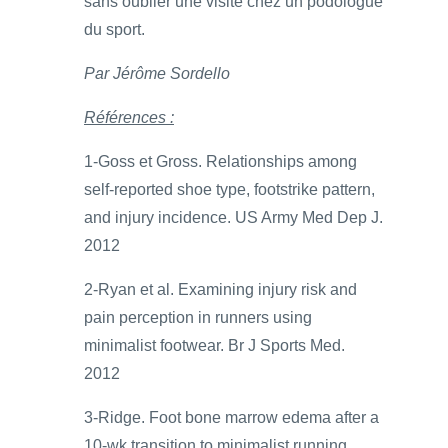
sans oublier une visite chez un podologue
du sport.
Par Jérôme Sordello
Références :
1-Goss et Gross. Relationships among
self-reported shoe type, footstrike pattern,
and injury incidence. US Army Med Dep J.
2012
2-Ryan et al. Examining injury risk and
pain perception in runners using
minimalist footwear. Br J Sports Med.
2012
3-Ridge. Foot bone marrow edema after a
10-wk transition to minimalist running