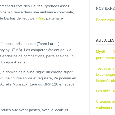
tamment du côté des Hautes-Pyrénées assez
NOS EXPE
oute la France dans une ambiance conviviale,
ude Dartois de l’équipe
i-Run
, partenaire
Posez votre
ARTICLES
rénéens Loris Lassere (Team Lurbel) et
anty by UTMB). Les compères étaient deux à
Myrtilles : 
s enchaîné de compétitions, parte et signe un
performan
e basque Arkaïtz.
Test et avi
) a dominé et là aussi signé un chrono super
le compagn
it une course solide et régulière, 2è podium en
intermédiai
 Aurélie Morisaux (1ère du GRP 120 en 2023)
Les difficul
Crampes en u
vraiment r
ndues aux avant-postes, avec la locale et