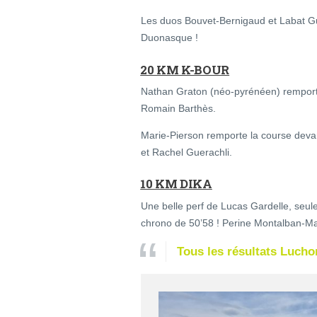
Les duos Bouvet-Bernigaud et Labat Gue
Duonasque !
20 KM K-BOUR
Nathan Graton (néo-pyrénéen) remport
Romain Barthès.
Marie-Pierson remporte la course devan
et Rachel Guerachli.
10 KM DIKA
Une belle perf de Lucas Gardelle, seul
chrono de 50’58 ! Perine Montalban-M
Tous les résultats Luchon