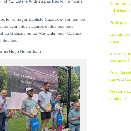
n 6h41. Estelle Andrieu pas très loin à moins
Courir sous
et l’utilisa
avec le fromager Baptiste Cazaux et son ami de
Profil psych
acun ayant des victoires et des podiums
sit au Gabizos ou au Montcalm pour Cazaux,
La nutrition
r Soulans.
place !
nérais Hugo Huberdeau.
Gravel runn
tendance !
Polar Stree
qui veut ca
Western St
chaleur ?