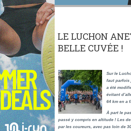
LE LUCHON ANET
BELLE CUVÉE !
Sur le Lucho
faut parfois
a été modif
évitant d’al
64 km en a f
À part le pa
passé y compris en altitude ! Les d
par les coureurs, avec pas loin de 30