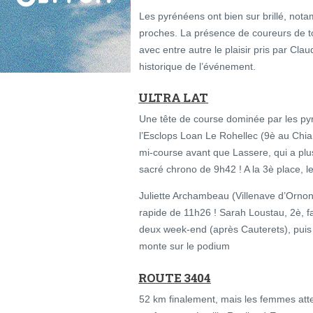
Les pyrénéens ont bien sur brillé, no
proches. La présence de coureurs de t
avec entre autre le plaisir pris par Cla
historique de l’événement.
ULTRA LAT
Une tête de course dominée par les py
l’Esclops Loan Le Rohellec (9è au Chi
mi-course avant que Lassere, qui a plu
sacré chrono de 9h42 ! A la 3è place, l
Juliette Archambeau (Villenave d’Ornon
rapide de 11h26 ! Sarah Loustau, 2è, fa
deux week-end (après Cauterets), puis
monte sur le podium
ROUTE 3404
52 km finalement, mais les femmes atte