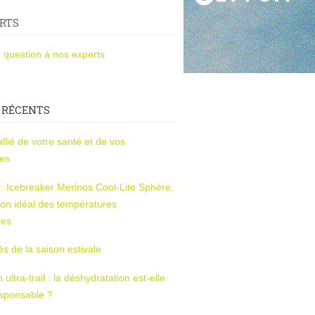
RTS
 question à nos experts
 RÉCENTS
l’allié de votre santé et de vos
ces
s : Icebreaker Merinos Cool-Lite Sphère,
on idéal des températures
res
tés de la saison estivale
ltra-trail : la déshydratation est-elle
esponsable ?