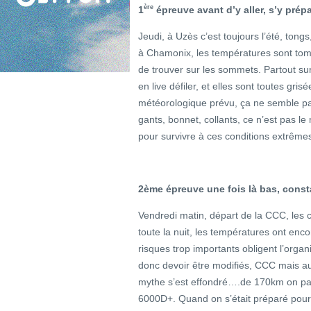
ère
1
épreuve avant d’y aller, s’y prépa
Jeudi, à Uzès c’est toujours l’été, tong
à Chamonix, les températures sont tom
de trouver sur les sommets. Partout s
en live défiler, et elles sont toutes gris
météorologique prévu, ça ne semble pas
gants, bonnet, collants, ce n’est pas l
pour survivre à ces conditions extrême
2ème épreuve une fois là bas, const
Vendredi matin, départ de la CCC, les 
toute la nuit, les températures ont enco
risques trop importants obligent l’organ
donc devoir être modifiés, CCC mais 
mythe s’est effondré….de 170km on pa
6000D+. Quand on s’était préparé pour 