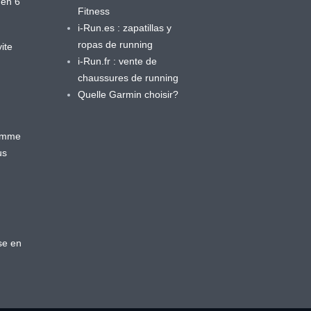
 en 6
Fitness
i-Run.es : zapatillas y
ropas de running
ite
i-Run.fr : vente de
chaussures de running
Quelle Garmin choisir?
ramme
us
se en