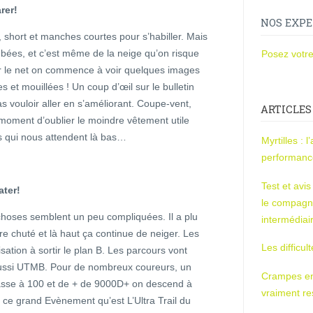
rer!
NOS EXPE
s, short et manches courtes pour s’habiller. Mais
bées, et c’est même de la neige qu’on risque
Posez votre
ur le net on commence à voir quelques images
ées et mouillées ! Un coup d’œil sur le bulletin
 vouloir aller en s’améliorant. Coupe-vent,
ARTICLES
e moment d’oublier le moindre vêtement utile
s qui nous attendent là bas…
Myrtilles : 
performan
Test et avi
ater!
le compagn
choses semblent un peu compliquées. Il a plu
intermédiai
re chuté et là haut ça continue de neiger. Les
Les difficul
isation à sortir le plan B. Les parcours vont
aussi UTMB. Pour de nombreux coureurs, un
Crampes en u
sse à 100 et de + de 9000D+ on descend à
vraiment r
ce grand Evènement qu’est L’Ultra Trail du