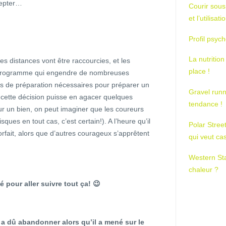
cepter…
Courir sous
et l’utilisa
Profil psych
La nutrition
es distances vont être raccourcies, et les
place !
programme qui engendre de nombreuses
is de préparation nécessaires pour préparer un
Gravel runn
 cette décision puisse en agacer quelques
tendance !
r un bien, on peut imaginer que les coureurs
ques en tout cas, c’est certain!). A l’heure qu’il
Polar Stree
orfait, alors que d’autres courageux s’apprêtent
qui veut ca
Western St
chaleur ?
 pour aller suivre tout ça! 😉
a dû abandonner alors qu’il a mené sur le