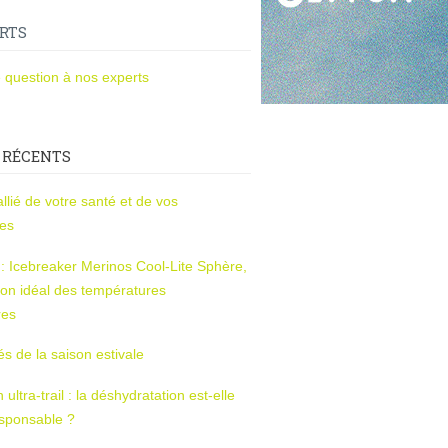
RTS
 question à nos experts
 RÉCENTS
l’allié de votre santé et de vos
ces
s : Icebreaker Merinos Cool-Lite Sphère,
on idéal des températures
res
tés de la saison estivale
ltra-trail : la déshydratation est-elle
esponsable ?