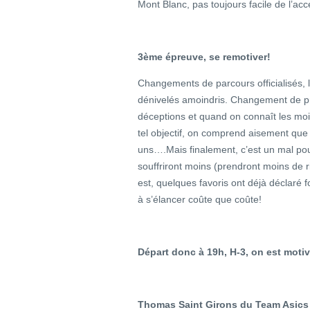
Mont Blanc, pas toujours facile de l’ac
3ème épreuve, se remotiver!
Changements de parcours officialisés, l
dénivelés amoindris. Changement de 
déceptions et quand on connaît les mo
tel objectif, on comprend aisement que
uns….Mais finalement, c’est un mal pou
souffriront moins (prendront moins de ris
est, quelques favoris ont déjà déclaré f
à s’élancer coûte que coûte!
Départ donc à 19h, H-3, on est motivé
Thomas Saint Girons du Team Asics 