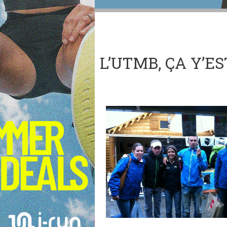
L’UTMB, ÇA Y’ES