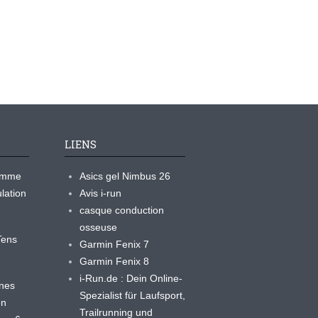
LIENS
ramme
Asics gel Nimbus 26
lation
Avis i-run
casque conduction
osseuse
yTens
Garmin Fenix 7
Garmin Fenix 8
i-Run.de : Dein Online-
ines
Spezialist für Laufsport,
en
Trailrunning und