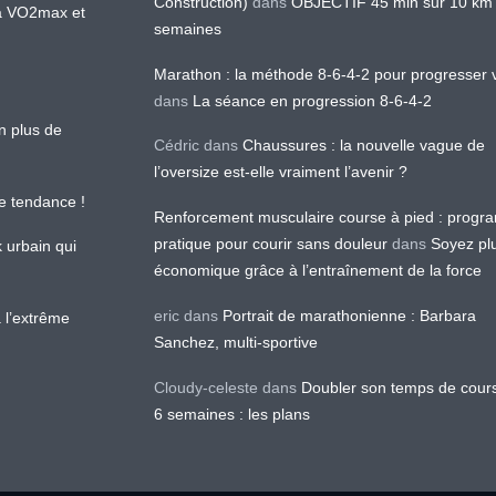
Construction)
dans
OBJECTIF 45 min sur 10 km
 la VO2max et
semaines
Marathon : la méthode 8-6-4-2 pour progresser v
dans
La séance en progression 8-6-4-2
en plus de
Cédric
dans
Chaussures : la nouvelle vague de
l’oversize est-elle vraiment l’avenir ?
le tendance !
Renforcement musculaire course à pied : prog
pratique pour courir sans douleur
dans
Soyez pl
k urbain qui
économique grâce à l’entraînement de la force
eric
dans
Portrait de marathonienne : Barbara
 l’extrême
Sanchez, multi-sportive
Cloudy-celeste
dans
Doubler son temps de cour
6 semaines : les plans