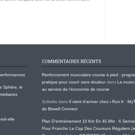
COMMENTAIRES RÉCENTS
os performances
Renforcement musculaire course à pied : prog
pratique pour courir sans douleur
dans
La muscu
te Sphère, le
au service de l’économie de course
médiaires
Scibetta
dans
Il vient d’arriver chez i-Run.fr : M
de Bewell Connect
est-elle
Plan D'entraînement 10 Km En 45 Min : 6 Sema
Pour Franchir Le Cap Des Coureurs Réguliers (