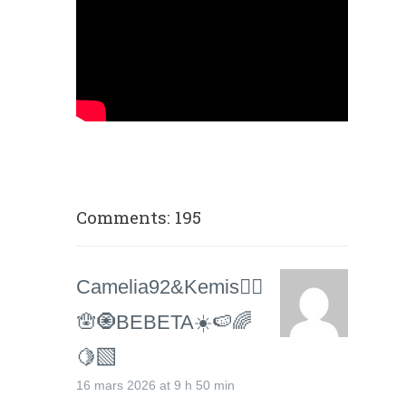
Comments: 195
Camelia92&Kemis🧞‍♀️
🪬🧿BEBETA☀️🍉🌈
🍋‍🟩
16 mars 2026 at 9 h 50 min