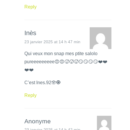
Reply
Inès
23 janvier 2025 at 14 h 47 min
Qui veux mon snap mes ptite salolo
pureeeeeeeee😍😍🥵🥵🥵😏😏😏😏❤️❤️
❤️❤️
C’est Ines.92🪬🧿
Reply
Anonyme
23 janvier 2025 at 14 h 42 min