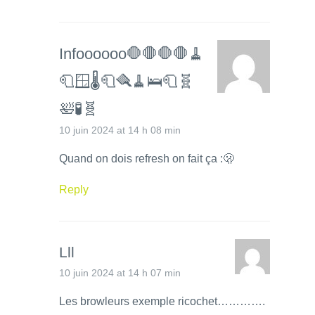
Infoooooo🛑🛑🛑🛑🧹
🧻🪟🌡️🧻🪮🧹🛌🧻🧬
🛀🧪🧬
10 juin 2024 at 14 h 08 min
Quand on dois refresh on fait ça :🫢
Reply
Lll
10 juin 2024 at 14 h 07 min
Les browleurs exemple ricochet………….