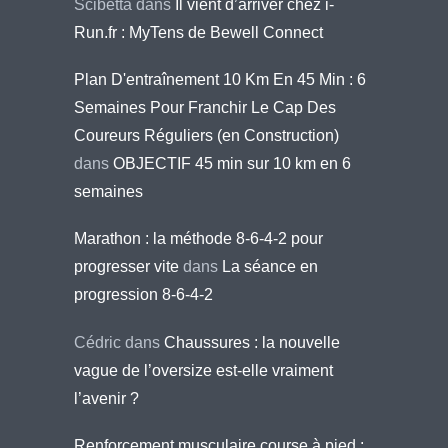
Scibetta
dans
Il vient d’arriver chez i-
Run.fr : MyTens de Bewell Connect
Plan D'entraînement 10 Km En 45 Min : 6
Semaines Pour Franchir Le Cap Des
Coureurs Réguliers (en Construction)
dans
OBJECTIF 45 min sur 10 km en 6
semaines
Marathon : la méthode 8-6-4-2 pour
progresser vite
dans
La séance en
progression 8-6-4-2
Cédric
dans
Chaussures : la nouvelle
vague de l’oversize est-elle vraiment
l’avenir ?
Renforcement musculaire course à pied :