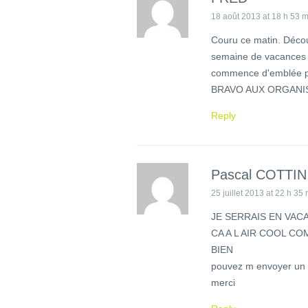
18 août 2013 at 18 h 53 m
Couru ce matin. Décou
semaine de vacances à
commence d'emblée p
BRAVO AUX ORGANISAT
Reply
Pascal COTTIN
25 juillet 2013 at 22 h 35
JE SERRAIS EN VAC
CA A L AIR COOL C
BIEN
pouvez m envoyer un bu
merci