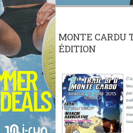
MONTE CARDU TR
ÉDITION
C’e
lie
par
tra
dan
mas
nou