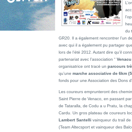
L’o
acc
l’o
heu
du 
GR20. Il a également rencontrer l’un de
avec qui il a également pu partager q
lors de l’été 2012. Autant dire qu’il co
partenariat avec l’association “
Venacu 
organisatrice ont tracé un
parcours tr
qu’une
marche associative de 6km (
fonds pour une Association des Dons d
Les coureurs emprunteront des chemins
Saint Pierre de Venaco, en passant par 
de Tataralla, de Codu a u Pratu, la cha
Cardu. Un gros plateau de coureurs loc
Lambert Santelli
vainqueur du trail d
(Team Altecsport et vainqueur des Balc