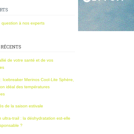
RTS
 question à nos experts
 RÉCENTS
l’allié de votre santé et de vos
ces
s : Icebreaker Merinos Cool-Lite Sphère,
on idéal des températures
res
tés de la saison estivale
ltra-trail : la déshydratation est-elle
esponsable ?