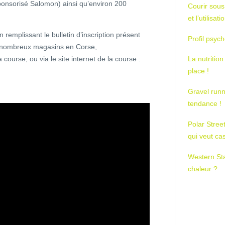
onsorisé Salomon) ainsi qu’environ 200
Courir sous
et l’utilisa
en remplissant le bulletin d’inscription présent
Profil psych
e nombreux magasins en Corse,
a course, ou via le site internet de la course :
La nutrition
place !
Gravel runn
tendance !
Polar Stree
qui veut ca
Western St
chaleur ?