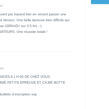
in
vert par hasard hier en venant passer une
 Venaco. Une belle épreuve bien difficile qui
ar 1000mD+ sur 3.5 km :-)
EURS. Une réussite totale !
 min
ANCES A 1 H 00 DE CHEZ VOUS
OMME PETITE EPREUVE ET CA ME BOTTE
lletin d inscription svp