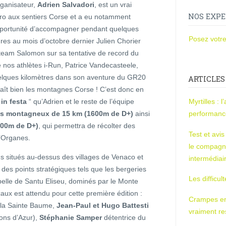
rganisateur,
Adrien Salvadori
, est un vrai
NOS EXPE
ro aux sentiers Corse et a eu notamment
pportunité d’accompagner pendant quelques
Posez votre
res au mois d’octobre dernier Julien Chorier
team Salomon sur sa tentative de record du
 nos athlètes i-Run, Patrice Vandecasteele,
uelques kilomètres dans son aventure du GR20
ARTICLES
nnaît bien les montagnes Corse ! C’est donc en
in festa
“ qu’Adrien et le reste de l’équipe
Myrtilles : 
ès montagneux de 15 km (1600m de D+)
ainsi
performan
500m de D+)
, qui permettra de récolter des
Test et avi
’Organes.
le compagn
 situés au-dessus des villages de Venaco et
intermédiai
des points stratégiques tels que les bergeries
Les difficul
pelle de Santu Eliseu, dominés par le Monte
aux est attendu pour cette première édition :
Crampes en u
e la Sainte Baume,
Jean-Paul et Hugo Battesti
vraiment r
ons d’Azur),
Stéphanie Samper
détentrice du