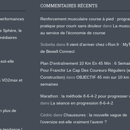
COMMENTAIRES RÉCENTS
os performances
Renforcement musculaire course à pied : prog
pratique pour courir sans douleur
dans
La muscu
te Sphère, le
au service de l’économie de course
médiaires
Scibetta
dans
Il vient d’arriver chez i-Run.fr : M
de Bewell Connect
est-elle
Plan D'entraînement 10 Km En 45 Min : 6 Sema
Pour Franchir Le Cap Des Coureurs Réguliers (
Construction)
dans
OBJECTIF 45 min sur 10 km
 la VO2max et
semaines
Marathon : la méthode 8-6-4-2 pour progresser v
dans
La séance en progression 8-6-4-2
en plus de
Cédric
dans
Chaussures : la nouvelle vague de
l’oversize est-elle vraiment l’avenir ?
le tendance !