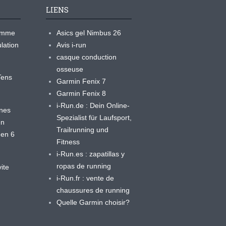
LIENS
ramme
Asics gel Nimbus 26
lation
Avis i-run
casque conduction
osseuse
yTens
Garmin Fenix 7
Garmin Fenix 8
i-Run.de : Dein Online-
ines
Spezialist für Laufsport,
en
Trailrunning und
 en 6
Fitness
i-Run.es : zapatillas y
ropas de running
ite
i-Run.fr : vente de
chaussures de running
Quelle Garmin choisir?