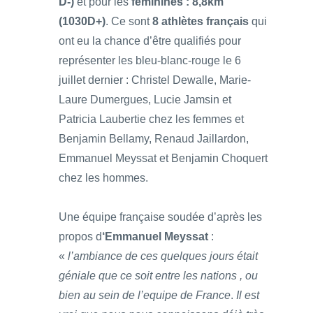
D-)
et pour les
féminines : 8,8km
(1030D+)
. Ce sont
8 athlètes français
qui
ont eu la chance d’être qualifiés pour
représenter les bleu-blanc-rouge le 6
juillet dernier : Christel Dewalle, Marie-
Laure Dumergues, Lucie Jamsin et
Patricia Laubertie chez les femmes et
Benjamin Bellamy, Renaud Jaillardon,
Emmanuel Meyssat et Benjamin Choquert
chez les hommes.
Une équipe française soudée d’après les
propos d
‘Emmanuel Meyssat
:
«
l’ambiance de ces quelques jours était
géniale que ce soit entre les nations , ou
bien au sein de l’equipe de France
.
Il est