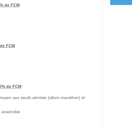
% % de FCM
 de FCM
 90% de FCM
 moyen aux seuils aérobie (allure marathon) et
t anaérobie