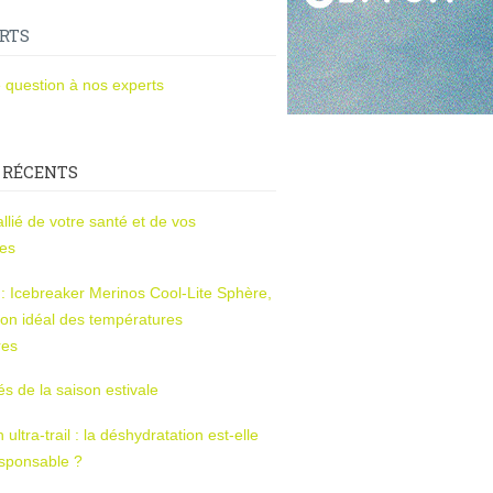
RTS
 question à nos experts
 RÉCENTS
l’allié de votre santé et de vos
ces
s : Icebreaker Merinos Cool-Lite Sphère,
on idéal des températures
res
tés de la saison estivale
ltra-trail : la déshydratation est-elle
esponsable ?