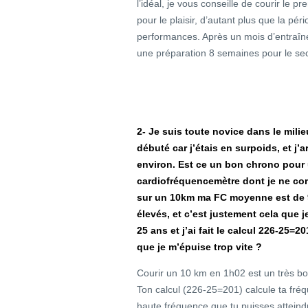
l’idéal, je vous conseille de courir le 
pour le plaisir, d’autant plus que la pér
performances. Après un mois d’entraîne
une préparation 8 semaines pour le se
2- Je suis toute novice dans le milie
débuté car j’étais en surpoids, et j’
environ. Est ce un bon chrono pour
cardiofréquencemètre dont je ne co
sur un 10km ma FC moyenne est de 9
élevés, et c’est justement cela que 
25 ans et j’ai fait le calcul 226-25=2
que je m’épuise trop vite ?
Courir un 10 km en 1h02 est un très bo
Ton calcul (226-25=201) calcule ta fré
haute fréquence que tu puisses atteindr