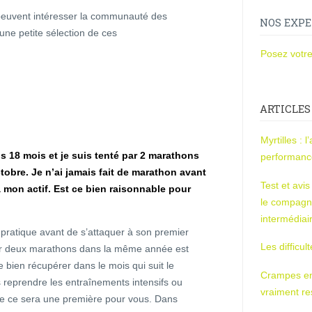
peuvent intéresser la communauté des
NOS EXPE
une petite sélection de ces
Posez votre
ARTICLES
Myrtilles : 
s 18 mois et je suis tenté par 2 marathons
performan
octobre. Je n’ai jamais fait de marathon avant
Test et avi
 mon actif. Est ce bien raisonnable pour
le compagn
intermédiai
e pratique avant de s’attaquer à son premier
Les difficul
ser deux marathons dans la même année est
de bien récupérer dans le mois qui suit le
Crampes en u
s reprendre les entraînements intensifs ou
vraiment r
ue ce sera une première pour vous. Dans