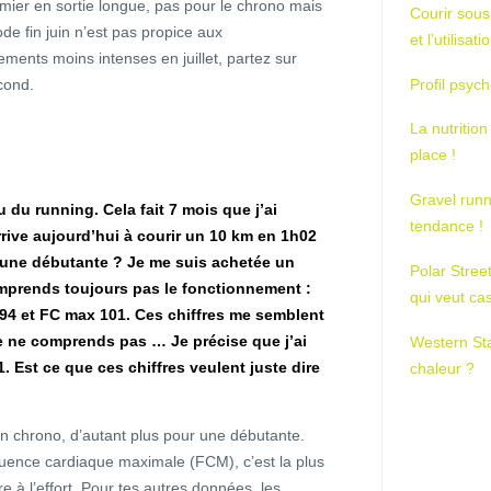
premier en sortie longue, pas pour le chrono mais
Courir sous
iode fin juin n’est pas propice aux
et l’utilisa
ments moins intenses en juillet, partez sur
cond.
Profil psych
La nutrition
place !
Gravel runn
u du running. Cela fait 7 mois que j’ai
tendance !
arrive aujourd’hui à courir un 10 km en 1h02
 une débutante ? Je me suis achetée un
Polar Stree
mprends toujours pas le fonctionnement :
qui veut ca
4 et FC max 101. Ces chiffres me semblent
je ne comprends pas … Je précise que j’ai
Western St
01. Est ce que ces chiffres veulent juste dire
chaleur ?
n chrono, d’autant plus pour une débutante.
quence cardiaque maximale (FCM), c’est la plus
e à l’effort. Pour tes autres données, les