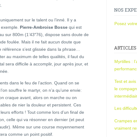
.
NOS EXPE
iquement sur le talent ou l’inné. Il y a
Posez votre
un exemple.
Pierre-Ambroise Bosse
qui est
eau sur 800m (1’43″76), dispose sans doute de
de foulée. Mais il ne fait aucun doute que
ARTICLES
re référence s’est glissée dans la phrase…
ter au maximum de telles qualités, il faut du
Myrtilles : 
al sera difficile à accomplir, jour après jour, et
performan
rnée.
Test et avi
dents dans le feu de l’action. Quand on se
le compagn
’on souffre le martyr, on n’a qu’une envie:
intermédiai
, on craque avant, alors on marche ou on
ables de nier la douleur et persistent. Ces
Les difficul
eurs efforts ! Tout comme lors d’un final de
ion, celle qui va résonner en dernier (et peut
Crampes en u
pplaudir). Même sur une course moyennement
vraiment r
tera comme un point positif.