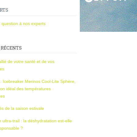
RTS
 question à nos experts
 RÉCENTS
l’allié de votre santé et de vos
ces
s : Icebreaker Merinos Cool-Lite Sphère,
on idéal des températures
res
tés de la saison estivale
ltra-trail : la déshydratation est-elle
esponsable ?