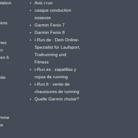
lation
Avis i-run
casque conduction
osseuse
yTens
Garmin Fenix 7
Garmin Fenix 8
i-Run.de : Dein Online-
ines
Spezialist für Laufsport,
en
Trailrunning und
 en 6
Fitness
i-Run.es : zapatillas y
ropas de running
ite
i-Run.fr : vente de
chaussures de running
Quelle Garmin choisir?
ramme
us