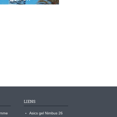
LIENS
ramme
Asics gel Nimbus 26