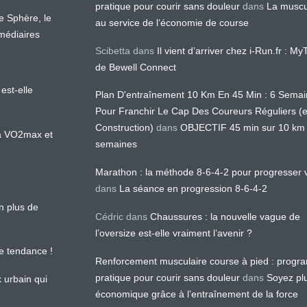
pratique pour courir sans douleur
dans
La muscu
te Sphère, le
au service de l’économie de course
médiaires
Scibetta
dans
Il vient d’arriver chez i-Run.fr : M
de Bewell Connect
est-elle
Plan D'entraînement 10 Km En 45 Min : 6 Sema
Pour Franchir Le Cap Des Coureurs Réguliers (
Construction)
dans
OBJECTIF 45 min sur 10 km
 la VO2max et
semaines
Marathon : la méthode 8-6-4-2 pour progresser v
dans
La séance en progression 8-6-4-2
en plus de
Cédric
dans
Chaussures : la nouvelle vague de
l’oversize est-elle vraiment l’avenir ?
le tendance !
Renforcement musculaire course à pied : prog
pratique pour courir sans douleur
dans
Soyez pl
k urbain qui
économique grâce à l’entraînement de la force