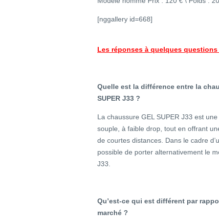
Modèle homme Prix : 120 € \ Poids : 2
[nggallery id=668]
Les réponses à quelques questions
Quelle est la différence entre la c
SUPER J33 ?
La chaussure GEL SUPER J33 est une c
souple, à faible drop, tout en offrant u
de courtes distances. Dans le cadre d’u
possible de porter alternativement l
J33.
Qu’est-ce qui est différent par rapp
marché ?