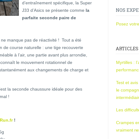
d’entraînement spécifique, la Super
NOS EXPE
J33 d’Asics se présente comme
la
parfaite seconde paire de
Posez votre
e manque pas de réactivité ! Tout a été
 de course naturelle : une tige recouverte
ARTICLES
able à l’air, une partie avant plus arrondie,
 reconnaît le mouvement rotationnel de
Myrtilles : 
t instantanément aux changements de charge et
performan
Test et avi
c’est la seconde chaussure idéale pour des
le compagn
mal !
intermédiai
Les difficul
Run.fr
!
Crampes en u
vraiment r
5g