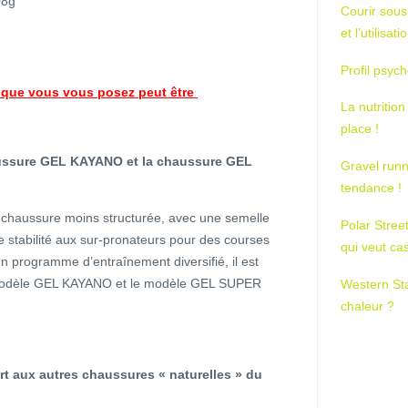
08g
Courir sous
et l’utilisa
Profil psych
 que vous vous posez peut être
La nutrition
place !
haussure GEL KAYANO et la chaussure GEL
Gravel runn
tendance !
haussure moins structurée, avec une semelle
Polar Stree
ne stabilité aux sur-pronateurs pour des courses
qui veut ca
n programme d’entraînement diversifié, il est
e modèle GEL KAYANO et le modèle GEL SUPER
Western St
chaleur ?
ort aux autres chaussures « naturelles » du