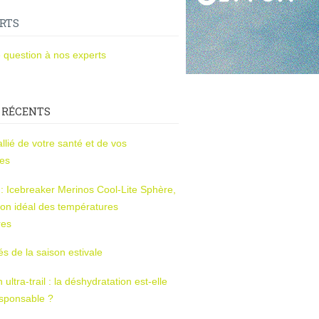
RTS
 question à nos experts
 RÉCENTS
l’allié de votre santé et de vos
ces
s : Icebreaker Merinos Cool-Lite Sphère,
on idéal des températures
res
tés de la saison estivale
ltra-trail : la déshydratation est-elle
esponsable ?