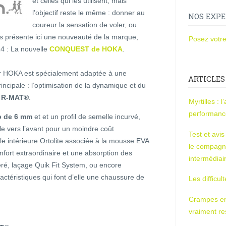
et celles qui les utilisent, mais
l’objectif reste le même : donner au
NOS EXPE
coureur la sensation de voler, ou
s présente ici une nouveauté de la marque,
Posez votre
14 : La nouvelle
CONQUEST de HOKA
.
r HOKA est spécialement adaptée à une
ARTICLES
rincipale : l’optimisation de la dynamique et du
e R-MAT®
.
Myrtilles : 
performan
p de 6 mm
et et un profil de semelle incurvé,
le vers l’avant pour un moindre coût
Test et avi
lle intérieure Ortolite associée à la mousse EVA
le compagn
fort extraordinaire et une absorption des
intermédiai
ré, laçage Quik Fit System, ou encore
ctéristiques qui font d’elle une chaussure de
Les difficul
Crampes en u
vraiment r