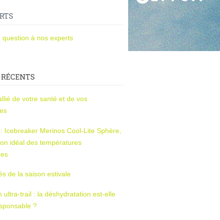
RTS
 question à nos experts
 RÉCENTS
l’allié de votre santé et de vos
ces
s : Icebreaker Merinos Cool-Lite Sphère,
on idéal des températures
res
tés de la saison estivale
ltra-trail : la déshydratation est-elle
esponsable ?