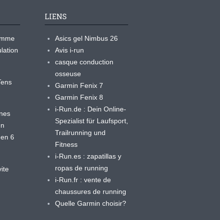
LIENS
ramme
Asics gel Nimbus 26
lation
Avis i-run
casque conduction
osseuse
yTens
Garmin Fenix 7
Garmin Fenix 8
i-Run.de : Dein Online-
ines
Spezialist für Laufsport,
en
Trailrunning und
 en 6
Fitness
i-Run.es : zapatillas y
ropas de running
ite
i-Run.fr : vente de
chaussures de running
Quelle Garmin choisir?