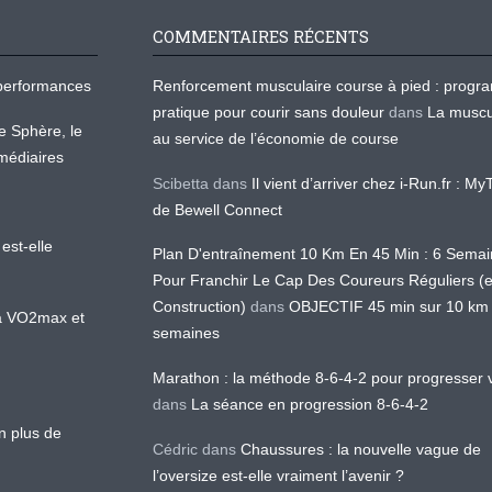
COMMENTAIRES RÉCENTS
os performances
Renforcement musculaire course à pied : prog
pratique pour courir sans douleur
dans
La muscu
te Sphère, le
au service de l’économie de course
médiaires
Scibetta
dans
Il vient d’arriver chez i-Run.fr : M
de Bewell Connect
est-elle
Plan D'entraînement 10 Km En 45 Min : 6 Sema
Pour Franchir Le Cap Des Coureurs Réguliers (
Construction)
dans
OBJECTIF 45 min sur 10 km
 la VO2max et
semaines
Marathon : la méthode 8-6-4-2 pour progresser v
dans
La séance en progression 8-6-4-2
en plus de
Cédric
dans
Chaussures : la nouvelle vague de
l’oversize est-elle vraiment l’avenir ?