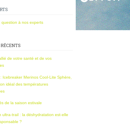
RTS
 question à nos experts
 RÉCENTS
l’allié de votre santé et de vos
ces
s : Icebreaker Merinos Cool-Lite Sphère,
on idéal des températures
res
tés de la saison estivale
ltra-trail : la déshydratation est-elle
esponsable ?