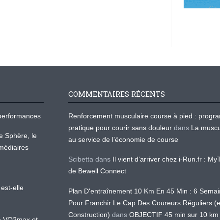
COMMENTAIRES RÉCENTS
os performances
Renforcement musculaire course à pied : prog
pratique pour courir sans douleur
dans
La muscu
te Sphère, le
au service de l’économie de course
médiaires
Scibetta
dans
Il vient d’arriver chez i-Run.fr : M
de Bewell Connect
est-elle
Plan D'entraînement 10 Km En 45 Min : 6 Sema
Pour Franchir Le Cap Des Coureurs Réguliers (
Construction)
dans
OBJECTIF 45 min sur 10 km
 la VO2max et