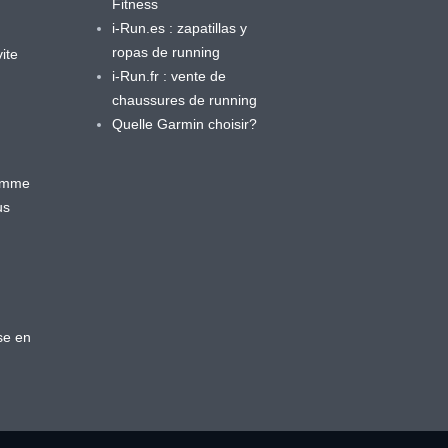
Fitness
i-Run.es : zapatillas y
ropas de running
ite
i-Run.fr : vente de
chaussures de running
Quelle Garmin choisir?
ramme
us
se en