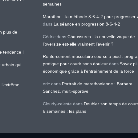
semaines
Marathon : la méthode 8-6-4-2 pour progresser v
dans
La séance en progression 8-6-4-2
en plus de
Cédric
dans
Chaussures : la nouvelle vague de
l’oversize est-elle vraiment l’avenir ?
le tendance !
Renforcement musculaire course à pied : prog
pratique pour courir sans douleur
dans
Soyez pl
k urbain qui
économique grâce à l’entraînement de la force
eric
dans
Portrait de marathonienne : Barbara
 l’extrême
Sanchez, multi-sportive
Cloudy-celeste
dans
Doubler son temps de cour
6 semaines : les plans