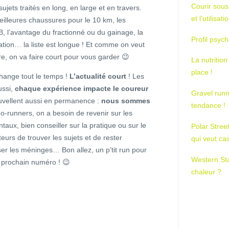
Courir sous
jets traités en long, en large et en travers.
et l’utilisa
eilleures chaussures pour le 10 km, les
B, l’avantage du fractionné ou du gainage, la
Profil psych
ation… la liste est longue ! Et comme on veut
re, on va faire court pour vous garder 😉
La nutrition
place !
hange tout le temps !
L’actualité court
! Les
ussi,
chaque expérience impacte le coureur
Gravel runn
ouvellent aussi en permanence :
nous sommes
tendance !
o-runners, on a besoin de revenir sur les
taux, bien conseiller sur la pratique ou sur le
Polar Stree
teurs de trouver les sujets et de rester
qui veut ca
user les méninges… Bon allez, un p’tit run pour
Western St
un prochain numéro ! 😉
chaleur ?