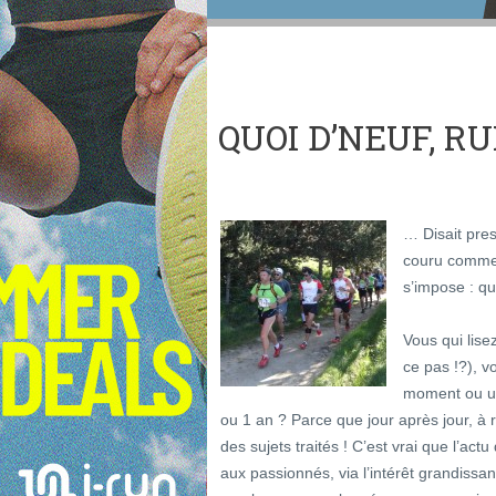
QUOI D’NEUF, R
… Disait pres
couru comme d
s’impose : qu
Vous qui lisez
ce pas !?), 
moment ou un
ou 1 an ? Parce que jour après jour, à r
des sujets traités ! C’est vrai que l’ac
aux passionnés, via l’intérêt grandissa