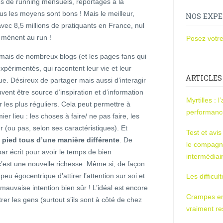
 de running mensuels, reportages à la
s les moyens sont bons ! Mais le meilleur,
NOS EXPE
 avec 8,5 millions de pratiquants en France, nul
. mènent au run !
Posez votre
rmais de nombreux blogs (et les pages fans qui
périmentés, qui racontent leur vie et leur
ARTICLES
ue. Désireux de partager mais aussi d’interagir
vent être source d’inspiration et d’information
Myrtilles : 
les plus réguliers. Cela peut permettre à
performan
 lieu : les choses à faire/ ne pas faire, les
er (ou pas, selon ses caractéristiques). Et
Test et avi
à pied tous d’une manière différente
. De
le compagn
ar écrit pour avoir le temps de bien
intermédiai
 c’est une nouvelle richesse. Même si, de façon
u égocentrique d’attirer l’attention sur soi et
Les difficul
auvaise intention bien sûr ! L’idéal est encore
Crampes en u
rer les gens (surtout s’ils sont à côté de chez
vraiment r
!