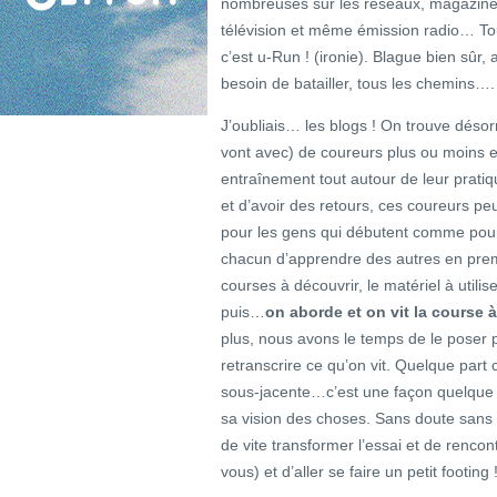
nombreuses sur les réseaux, magazines
télévision et même émission radio… Tou
c’est u-Run ! (ironie). Blague bien sûr,
besoin de batailler, tous les chemins…
J’oubliais… les blogs ! On trouve déso
vont avec) de coureurs plus ou moins ex
entraînement tout autour de leur pratiq
et d’avoir des retours, ces coureurs peu
pour les gens qui débutent comme pour 
chacun d’apprendre des autres en premier
courses à découvrir, le matériel à utilis
puis…
on aborde et on vit la course 
plus, nous avons le temps de le poser p
retranscrire ce qu’on vit. Quelque part
sous-jacente…c’est une façon quelque pe
sa vision des choses. Sans doute sans m
de vite transformer l’essai et de rencont
vous) et d’aller se faire un petit footing 