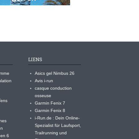
LIENS
ramme
Asics gel Nimbus 26
lation
Avis i-run
casque conduction
osseuse
yTens
Garmin Fenix 7
Garmin Fenix 8
i-Run.de : Dein Online-
ines
Spezialist für Laufsport,
en
Trailrunning und
 en 6