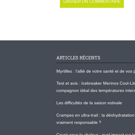
ARTICLES RÉCENTS
Myrtilles : l’allié de votre santé et de v
Test et avis : Icebreaker Merinos Cool-Li
compagnon idéal des températures inter
Les difficultés de la saison estivale
Crampes en ultra-trail : la déshydratation 
vraiment responsable ?
Courir sous la chaleur : quel impact sur