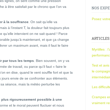
s les lignes, on sent comme une pression
 à être satisfait par le chrono que l’on va
NOS EXPE
Posez votre
er à la souffrance
. On sait qu’elle va
is à l’instant T, la douleur fait toujours plus
 qu’elle intervient on ne sait quand ! Parce
ARTICLES
favorable jusqu’à maintenant, et que ça change
ivrer un maximum avant, mais il faut le faire
Myrtilles : 
performan
rir par tous les temps
. Bien souvent, on y va
Test et avi
ée de travail, ou parce qu’il faut « faire le
le compagn
u’on en dise, quand le vent souffle fort et que la
intermédiai
s jours envie de se confronter aux éléments.
r sa séance, mais la météo perturbe les
Les difficul
Crampes en u
 le plus rigoureusement possible à une
vraiment r
 forme et le moral peuvent fluctuer et nous