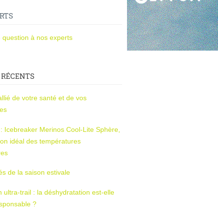
RTS
 question à nos experts
 RÉCENTS
l’allié de votre santé et de vos
ces
s : Icebreaker Merinos Cool-Lite Sphère,
on idéal des températures
res
tés de la saison estivale
ltra-trail : la déshydratation est-elle
esponsable ?