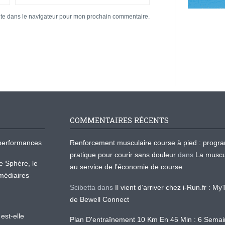
ite dans le navigateur pour mon prochain commentaire.
COMMENTAIRES RÉCENTS
os performances
Renforcement musculaire course à pied : prog
pratique pour courir sans douleur
dans
La muscu
te Sphère, le
au service de l’économie de course
médiaires
Scibetta
dans
Il vient d’arriver chez i-Run.fr : M
de Bewell Connect
est-elle
Plan D'entraînement 10 Km En 45 Min : 6 Sema