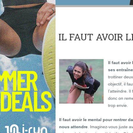
IL FAUT AVOIR 
Il faut avoir
ses entraîn
trottiner deu
objectif, il f
l’atteindre. I
donc on reme
trop envie.
Il faut avoir le mental pour rentrer 
nous attendre
. Imaginez-vous juste a