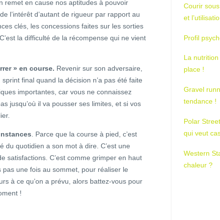
 remet en cause nos aptitudes à pouvoir
Courir sous
de l’intérêt d’autant de rigueur par rapport au
et l’utilisa
ances clés, les concessions faites sur les sorties
’est la difficulté de la récompense qui ne vient
Profil psych
La nutrition
rrer » en course.
Revenir sur son adversaire,
place !
 sprint final quand la décision n’a pas été faite
Gravel runn
giques importantes, car vous ne connaissez
tendance !
s jusqu’où il va pousser ses limites, et si vos
ier.
Polar Stree
qui veut ca
constances
. Parce que la course à pied, c’est
té du quotidien a son mot à dire. C’est une
Western St
de satisfactions. C’est comme grimper en haut
chaleur ?
 pas une fois au sommet, pour réaliser le
urs à ce qu’on a prévu, alors battez-vous pour
oment !