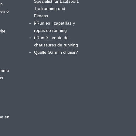
Spezialist für Laufsport,
en
Trailrunning und
 en 6
Fitness
i-Run.es : zapatillas y
ropas de running
ite
i-Run.fr : vente de
chaussures de running
Quelle Garmin choisir?
ramme
us
se en