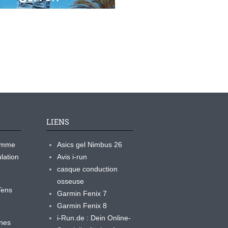
LIENS
ramme
Asics gel Nimbus 26
lation
Avis i-run
casque conduction
osseuse
yTens
Garmin Fenix 7
Garmin Fenix 8
i-Run.de : Dein Online-
ines