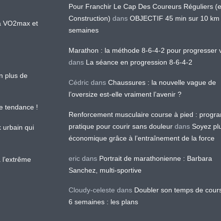
Pour Franchir Le Cap Des Coureurs Réguliers (
Construction)
dans
OBJECTIF 45 min sur 10 km
 la VO2max et
semaines
Marathon : la méthode 8-6-4-2 pour progresser v
dans
La séance en progression 8-6-4-2
en plus de
Cédric
dans
Chaussures : la nouvelle vague de
l’oversize est-elle vraiment l’avenir ?
le tendance !
Renforcement musculaire course à pied : prog
pratique pour courir sans douleur
dans
Soyez pl
k urbain qui
économique grâce à l’entraînement de la force
eric
dans
Portrait de marathonienne : Barbara
 l’extrême
Sanchez, multi-sportive
Cloudy-celeste
dans
Doubler son temps de cour
6 semaines : les plans