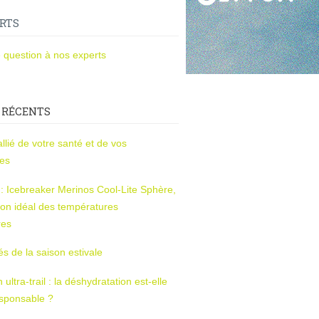
RTS
 question à nos experts
 RÉCENTS
l’allié de votre santé et de vos
ces
s : Icebreaker Merinos Cool-Lite Sphère,
on idéal des températures
res
tés de la saison estivale
ltra-trail : la déshydratation est-elle
esponsable ?