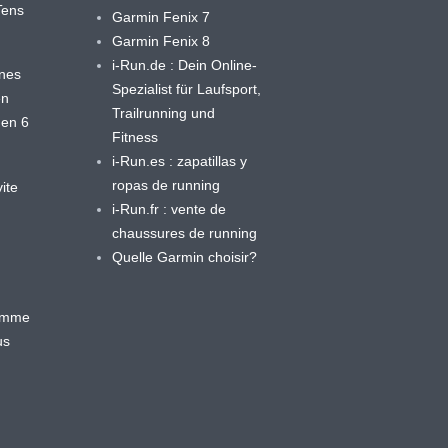
yTens
Garmin Fenix 7
Garmin Fenix 8
i-Run.de : Dein Online-
ines
Spezialist für Laufsport,
en
Trailrunning und
 en 6
Fitness
i-Run.es : zapatillas y
ropas de running
ite
i-Run.fr : vente de
chaussures de running
Quelle Garmin choisir?
ramme
us