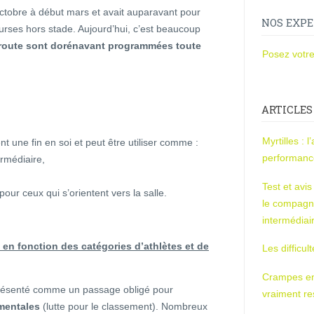
ctobre à début mars et avait auparavant pour
NOS EXPE
urses hors stade. Aujourd’hui, c’est beaucoup
 route sont dorénavant programmées toute
Posez votre
ARTICLES
Myrtilles : 
 une fin en soi et peut être utiliser comme :
performan
ermédiaire,
Test et avi
ur ceux qui s’orientent vers la salle.
le compagn
intermédiai
 en fonction des catégories d’athlètes et de
Les difficul
Crampes en u
 présenté comme un passage obligé pour
vraiment r
 mentales
(lutte pour le classement). Nombreux