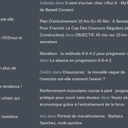
Scibetta
dans
Il vient d’arriver chez i-Run.fr : M
de Bewell Connect
est-elle
Plan D'entraînement 10 Km En 45 Min : 6 Sema
Pour Franchir Le Cap Des Coureurs Réguliers (
Construction)
dans
OBJECTIF 45 min sur 10 km
 la VO2max et
semaines
Marathon : la méthode 8-6-4-2 pour progresser v
dans
La séance en progression 8-6-4-2
en plus de
Cédric
dans
Chaussures : la nouvelle vague de
l’oversize est-elle vraiment l’avenir ?
le tendance !
Renforcement musculaire course à pied : prog
pratique pour courir sans douleur
dans
Soyez pl
k urbain qui
économique grâce à l’entraînement de la force
eric
dans
Portrait de marathonienne : Barbara
 l’extrême
Sanchez, multi-sportive