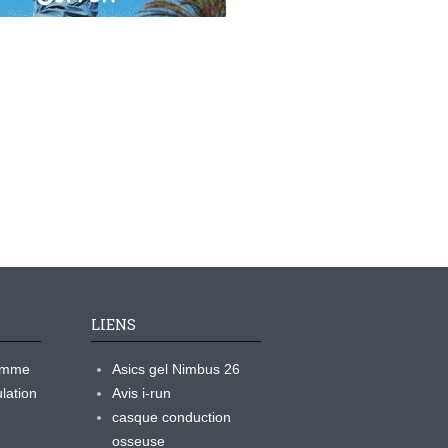
LIENS
ramme
Asics gel Nimbus 26
lation
Avis i-run
casque conduction
osseuse