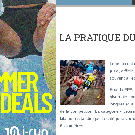
LA PRATIQUE D
Le cross est
pied
, diffici
souvent à l’é
Pour la
FFA
,
hivernale nat
longues (4 à 
de la compétition. La catégorie «
cross
kilomètres tandis que la catégorie «
cr
6 kilomètres.